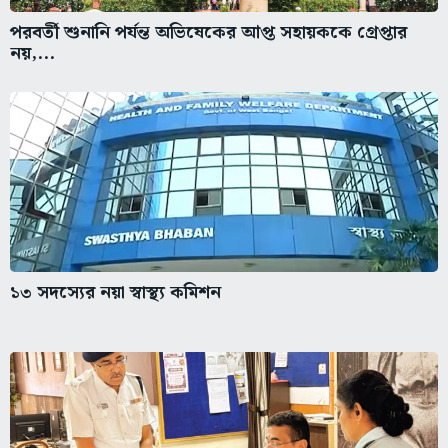
পরবর্তী শুনানি পর্যন্ত অভিষেকের আপ্ত সহায়ককে গ্রেপ্তার
নয়,...
১৩ সদস্যের নয়া স্বাস্থ্য কমিশন