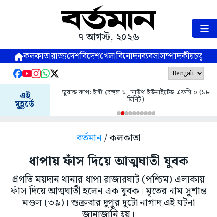
৭ আগস্ট, ২০২৬
কলকাতা
রাজ্য
দেশ
বিদেশ
খেলা
বিনোদন
ব্যবসা
সম্পাদকীয়
চতুষ্পর্ণ
ডুরান্ড কাপ: ইস্ট বেঙ্গল ১- সাউথ ইউনাইটেড এফসি ০ (১৮
এই
মিনিট)
মুহূর্তে
বর্তমান
/ কলকাতা
ধাপায় ফাঁস দিয়ে আত্মঘাতী যুবক
প্রগতি ময়দান থানার ধাপা রাজারঘাট (পশ্চিম) এলাকায়
ফাঁস দিয়ে আত্মঘাতী হলেন এক যুবক। মৃতের নাম সুশান্ত
মণ্ডল (৩৯)। শুক্রবার দুপুর দুটো নাগাদ এই ঘটনা
জানাজানি হয়।