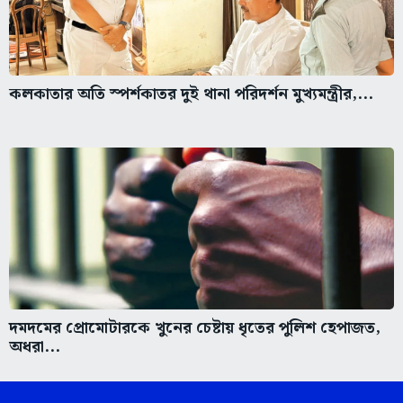
কলকাতার অতি স্পর্শকাতর দুই থানা পরিদর্শন মুখ্যমন্ত্রীর,...
দমদমের প্রোমোটারকে খুনের চেষ্টায় ধৃতের পুলিশ হেপাজত,
অধরা...