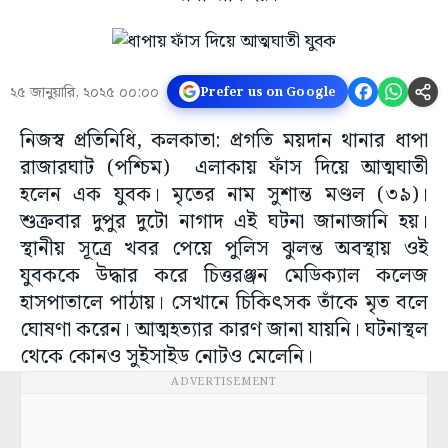
২৫ জানুয়ারি, ২০২৫ ০০:০০
Prefer us on Google
নিজস্ব প্রতিনিধি, কলকাতা: প্রগতি ময়দান থানার ধাপা
রাজারঘাট (পশ্চিম) এলাকায় ফাঁস দিয়ে আত্মঘাতী
হলেন এক যুবক। মৃতের নাম সুশান্ত মণ্ডল (৩৯)।
শুক্রবার দুপুর দুটো নাগাদ এই ঘটনা জানাজানি হয়।
স্থানীয় সূত্রে খবর পেয়ে পুলিস ঝুলন্ত অবস্থায় ওই
যুবককে উদ্ধার করে চিত্তরঞ্জন মেডিক্যাল কলেজ
হাসপাতালে পাঠায়। সেখানে চিকিৎসক তাঁকে মৃত বলে
ঘোষণা করেন। আত্মহত্যার কারণ জানা যায়নি। ঘটনাস্থল
থেকে কোনও সুইসাইড নোটও মেলেনি।
ADVERTISEMENT