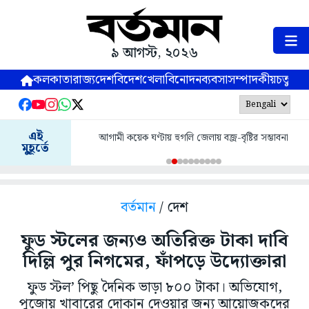
৯ আগস্ট, ২০২৬
কলকাতা
রাজ্য
দেশ
বিদেশ
খেলা
বিনোদন
ব্যবসা
সম্পাদকীয়
চতুষ্পর্ণ
এই
আগামী কয়েক ঘণ্টায় হুগলি জেলায় বজ্র-বৃষ্টির সম্ভাবনা
মুহূর্তে
বর্তমান
/ দেশ
ফুড স্টলের জন্যও অতিরিক্ত টাকা দাবি
দিল্লি পুর নিগমের, ফাঁপড়ে উদ্যোক্তারা
ফুড স্টল’ পিছু দৈনিক ভাড়া ৮০০ টাকা। অভিযোগ,
পুজোয় খাবারের দোকান দেওয়ার জন্য আয়োজকদের