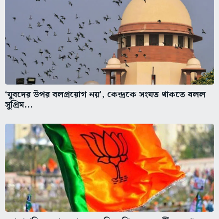
‘যুবদের উপর বলপ্রয়োগ নয়’, কেন্দ্রকে সংযত থাকতে বলল
সুপ্রিম...