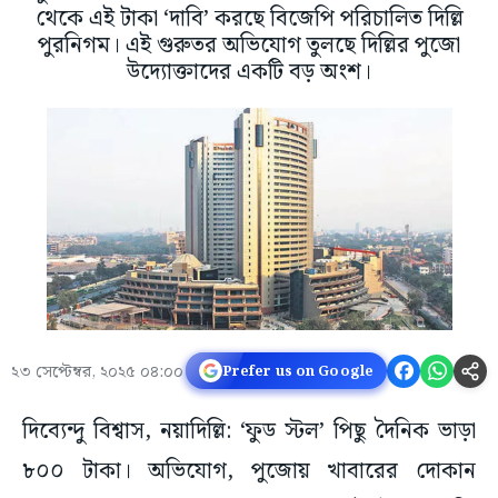
থেকে এই টাকা ‘দাবি’ করছে বিজেপি পরিচালিত দিল্লি
পুরনিগম। এই গুরুতর অভিযোগ তুলছে দিল্লির পুজো
উদ্যোক্তাদের একটি বড় অংশ।
২৩ সেপ্টেম্বর, ২০২৫ ০৪:০০
Prefer us on Google
দিব্যেন্দু বিশ্বাস, নয়াদিল্লি: ‘ফুড স্টল’ পিছু দৈনিক ভাড়া
৮০০ টাকা। অভিযোগ, পুজোয় খাবারের দোকান