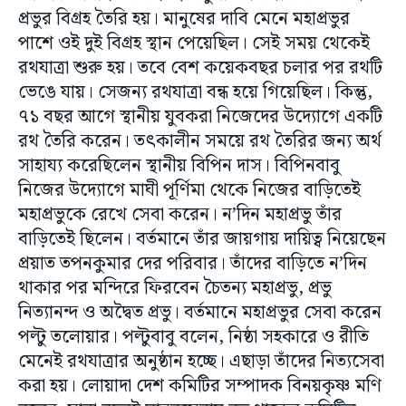
প্রভুর বিগ্রহ তৈরি হয়। মানুষের দাবি মেনে মহাপ্রভুর
পাশে ওই দুই বিগ্রহ স্থান পেয়েছিল। সেই সময় থেকেই
রথযাত্রা শুরু হয়। তবে বেশ কয়েকবছর চলার পর রথটি
ভেঙে যায়। সেজন্য রথযাত্রা বন্ধ হয়ে গিয়েছিল। কিন্তু,
৭১ বছর আগে স্থানীয় যুবকরা নিজেদের উদ্যোগে একটি
রথ তৈরি করেন। তৎকালীন সময়ে রথ তৈরির জন্য অর্থ
সাহায্য করেছিলেন স্থানীয় বিপিন দাস। বিপিনবাবু
নিজের উদ্যোগে মাঘী পূর্ণিমা থেকে নিজের বাড়িতেই
মহাপ্রভুকে রেখে সেবা করেন। ন’দিন মহাপ্রভু তাঁর
বাড়িতেই ছিলেন। বর্তমানে তাঁর জায়গায় দায়িত্ব নিয়েছেন
প্রয়াত তপনকুমার দের পরিবার। তাঁদের বাড়িতে ন’দিন
থাকার পর মন্দিরে ফিরবেন চৈতন্য মহাপ্রভু, প্রভু
নিত্যানন্দ ও অদ্বৈত প্রভু। বর্তমানে মহাপ্রভুর সেবা করেন
পল্টু তলোয়ার। পল্টুবাবু বলেন, নিষ্ঠা সহকারে ও রীতি
মেনেই রথযাত্রার অনুষ্ঠান হচ্ছে। এছাড়া তাঁদের নিত্যসেবা
করা হয়। লোয়াদা দেশ কমিটির সম্পাদক বিনয়কৃষ্ণ মণি