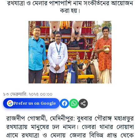
রথযাত্রা ও মেলার পাশাপাশি নাম সংকীর্তনের আয়োজন
করা হয়।
১৩ ফেব্রুয়ারি, ২০২৫ ০০:০০
Prefer us on Google
রাজদীপ গোস্বামী, মেদিনীপুর: বুধবার গৌরাঙ্গ মহাপ্রভুর
রথযাত্রায় মানুষের ঢল নামল। ডেবরা থানার লোয়াদা
গ্রামে রথযাত্রা ও মেলায় জেলার বিভিন্ন প্রান্ত থেকে