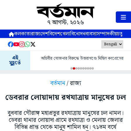
৭ আগস্ট, ২০২৬
কলকাতা
রাজ্য
দেশ
বিদেশ
খেলা
বিনোদন
ব্যবসা
সম্পাদকীয়
চতুষ্পর্ণ
এই
অগ্নিবীর যোজনার বিরুদ্ধে উত্তরাখণ্ডে মিছিল কংগ্রেসের
মুহূর্তে
বর্তমান
/ রাজ্য
ডেবরার লোয়াদায় রথযাত্রায় মানুষের ঢল
বুধবার গৌরাঙ্গ মহাপ্রভুর রথযাত্রায় মানুষের ঢল নামল।
ডেবরা থানার লোয়াদা গ্রামে রথযাত্রা ও মেলায় জেলার
বিভিন্ন প্রান্ত থেকে মানুষ শামিল হন। ৭১তম বর্ষে