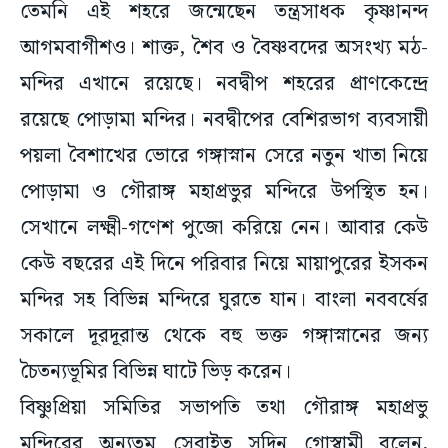
তেমনি এই শহরে জন্মেছেন তন্ত্রসাধক কৃষ্ণানন্দ
আগমবাগীশও। শাক্ত, শৈব ও বৈষ্ণবদের অসংখ্য মঠ-
মন্দির এখানে রয়েছে। নবদ্বীপ শহরের প্রাণকেন্দ্রে
রয়েছে পোড়ামা মন্দির। নবদ্বীপের বেশিরভাগ ব্যবসায়ী
পয়লা বৈশাখের ভোরে গঙ্গাস্নান সেরে নতুন খাতা নিয়ে
পোড়ামা ও গৌরাঙ্গ মহাপ্রভুর মন্দিরে উপস্থিত হন।
সেখানে লক্ষ্মী-গণেশ পুজো করিয়ে নেন। আবার কেউ
কেউ বছরের এই দিনে পরিবার নিয়ে মায়াপুরের ইসকন
মন্দির সহ বিভিন্ন মন্দিরে ঘুরতে যান। বাংলা নববর্ষের
সকালে দূরদূরান্ত থেকে বহু ভক্ত গঙ্গাস্নানের জন্য
চৈতন্যভূমির বিভিন্ন ঘাটে ভিড় করেন।
বিষ্ণুপ্রিয়া সমিতির সভাপতি তথা গৌরাঙ্গ মহাপ্রভু
মন্দিরের অন্যতম সেবাইত সুদিন গোস্বামী বলেন,