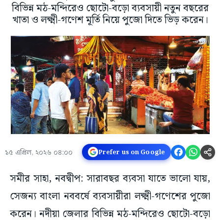
বিভিন্ন মঠ-মন্দিরেও ছোটো-বড়ো ব্যবসায়ী নতুন বছরের
খাতা ও লক্ষ্মী-গণেশ মূর্তি নিয়ে পুজো দিতে ভিড় করেন।
১৫ এপ্রিল, ২০২৬ ০৪:০০
Prefer us on Google
সমীর সাহা, নবদ্বীপ: সারাবছর ব্যবসা যাতে ভালো যায়,
সেজন্য বাংলা নববর্ষে ব্যবসায়ীরা লক্ষ্মী-গণেশের পুজো
করেন। নদীয়া জেলার বিভিন্ন মঠ-মন্দিরেও ছোটো-বড়ো