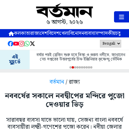
৬ আগস্ট, ২০২৬
কলকাতা
রাজ্য
দেশ
বিদেশ
খেলা
বিনোদন
ব্যবসা
সম্পাদকীয়
চতুষ্পর্ণ
বর্ষার পরই ড্রেজিং শুরু হবে তিস্তা ও করলা নদীতে, জানালেন
এই
সেচ দপ্তরের উত্তরপূর্বের চিফ ইঞ্জিনিয়ার কৃষ্ণেন্দু ভৌমিক
মুহূর্তে
বর্তমান
/ রাজ্য
নববর্ষের সকালে নবদ্বীপের মন্দিরে পুজো
দেওয়ার ভিড়
সারাবছর ব্যবসা যাতে ভালো যায়, সেজন্য বাংলা নববর্ষে
ব্যবসায়ীরা লক্ষ্মী-গণেশের পুজো করেন। নদীয়া জেলার