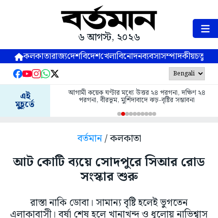
৬ আগস্ট, ২০২৬
কলকাতা
রাজ্য
দেশ
বিদেশ
খেলা
বিনোদন
ব্যবসা
সম্পাদকীয়
চতুষ্পর্ণ
আগামী কয়েক ঘণ্টার মধ্যে উত্তর ২৪ পরগনা, দক্ষিণ ২৪
এই
পরগনা, বীরভূম, মুর্শিদাবাদে ঝড়-বৃষ্টির সম্ভাবনা
মুহূর্তে
বর্তমান
/ কলকাতা
আট কোটি ব্যয়ে সোদপুরে সিআর রোড
সংস্কার শুরু
রাস্তা নাকি ডোবা। সামান্য বৃষ্টি হলেই ভুগতেন
এলাকাবাসী। বর্ষা শেষ হলে খানাখন্দ ও ধুলোয় নাভিশ্বাস