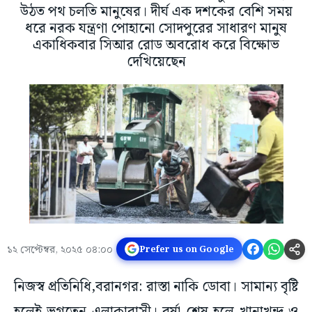
উঠত পথ চলতি মানুষের। দীর্ঘ এক দশকের বেশি সময়
ধরে নরক যন্ত্রণা পোহানো সোদপুরের সাধারণ মানুষ
একাধিকবার সিআর রোড অবরোধ করে বিক্ষোভ
দেখিয়েছেন
১২ সেপ্টেম্বর, ২০২৫ ০৪:০০
Prefer us on Google
নিজস্ব প্রতিনিধি,বরানগর: রাস্তা নাকি ডোবা। সামান্য বৃষ্টি