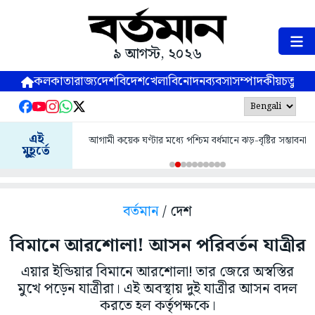
৯ আগস্ট, ২০২৬
কলকাতা
রাজ্য
দেশ
বিদেশ
খেলা
বিনোদন
ব্যবসা
সম্পাদকীয়
চতুষ্পর্ণ
এই
আগামী কয়েক ঘণ্টার মধ্যে পশ্চিম বর্ধমানে ঝড়-বৃষ্টির সম্ভাবনা
মুহূর্তে
বর্তমান
/ দেশ
বিমানে আরশোলা! আসন পরিবর্তন যাত্রীর
এয়ার ইন্ডিয়ার বিমানে আরশোলা! তার জেরে অস্বস্তির
মুখে পড়েন যাত্রীরা। এই অবস্থায় দুই যাত্রীর আসন বদল
করতে হল কর্তৃপক্ষকে।