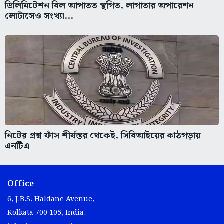
ডিলিমিটেশন বিল আপাতত স্থগিত, লাগাতার অপারেশন
লোটাসেও সংখ্যা...
নিটের প্রশ্ন ফাঁস শীর্ষস্তর থেকেই, সিবিআইয়ের কাঠগড়ায়
এনটিএ
Office
6, J.B.S. Haldane Avenue,
Kolkata 700 105, India.