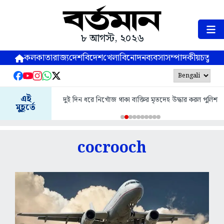
৮ আগস্ট, ২০২৬
কলকাতা
রাজ্য
দেশ
বিদেশ
খেলা
বিনোদন
ব্যবসা
সম্পাদকীয়
চতুষ্পর্ণ
এই
দুই দিন ধরে নিখোঁজ থাকা ব্যক্তির মৃতদেহ উদ্ধার করল পুলিশ
মুহূর্তে
cocrooch