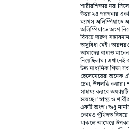
শারীরশিক্ষার নয়া সিলে
উত্তর ২৪ পরগনার একটি
ম্যাথস অলিম্পিয়াডে অ
অলিম্পিয়াডে অংশ নিয়
বিষয়ে দারুণ সম্ভাবনা
অসুবিধা নেই। তারপরও
আমাদের বাধাও মানেননি
নিয়েছিলাম। এখানেই 
উচ্চ মাধ্যমিক শিক্ষা
ছেলেমেয়েরা অনেক এগ
চেনা, উপলব্ধি করার। শ
সাহায্য করবে অধ্যায়ট
হয়েছে।’ স্বাস্থ্য ও শ
একটি অংশ। শুধু মানসিক
কোনও পুঁথিগত বিষয়ে 
থাকলে আখেরে উপকার হ