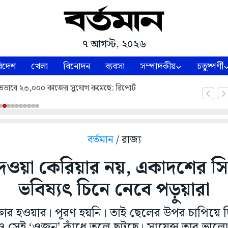
৭ আগস্ট, ২০২৬
িদেশ
খেলা
বিনোদন
ব্যবসা
সম্পাদকীয়
চতুষ্পর্ণী
শিতভাবে ২৩,০০০ কাজের সুযোগ কমেছে: রিপোর্ট
বর্তমান
/ রাজ্য
দেওয়া কেরিয়ার নয়, একাদশের স
ভবিষ্যৎ চিনে নেবে পড়ুয়ারা
ডাক্তার হওয়ার। পূরণ হয়নি। তাই ছেলের উপর চাপিয়ে দি
সেই ‘ওজন’ কাঁধে তুলে ছুটছে। সায়েন্স তার ভালে