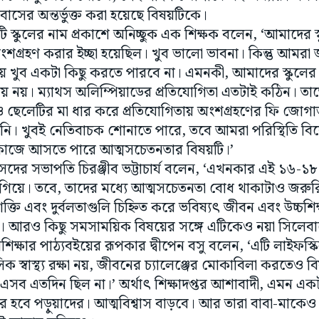
বাসের অন্তর্ভুক্ত করা হয়েছে বিষয়টিকে।
 স্কুলের নাম প্রকাশে অনিচ্ছুক এক শিক্ষক বলেন, ‘আমাদের স্
ংশগ্রহণ করার ইচ্ছা হয়েছিল। খুব ভালো ভাবনা। কিন্তু আমরা
ে খুব একটা কিছু করতে পারবে না। এমনকী, আমাদের স্কুলের
ময় নয়। ম্যাথস অলিম্পিয়াডের প্রতিযোগিতা এতটাই কঠিন। ত
 ছেলেটির মা ধার করে প্রতিযোগিতায় অংশগ্রহণের ফি জোগ
। খুবই নেতিবাচক শোনাতে পারে, তবে আমরা পরিস্থিতি বিবেচ
কাজে আসতে পারে আত্মসচেতনতার বিষয়টি।’
 সংসদের সভাপতি চিরঞ্জীব ভট্টাচার্য বলেন, ‘এখনকার এই ১৬-১
িয়ে। তবে, তাদের মধ্যে আত্মসচেতনতা বোধ থাকাটাও জরু
ক্তি এবং দুর্বলতাগুলি চিহ্নিত করে ভবিষ্যৎ জীবন এবং উচ্চশি
ি। আরও কিছু সমসাময়িক বিষয়ের সঙ্গে এটিকেও নয়া সিলেবাসে 
ারীরশিক্ষার পাঠ্যবইয়ের রূপকার দ্বীপেন বসু বলেন, ‘এটি লাইফ
 স্বাস্থ্য রক্ষা নয়, জীবনের চ্যালেঞ্জের মোকাবিলা করতেও
এসব এতদিন ছিল না।’ অর্থাৎ শিক্ষাদপ্তর আশাবাদী, এমন এক
বে পড়ুয়াদের। আত্মবিশ্বাস বাড়বে। আর তারা বাবা-মাকেও 