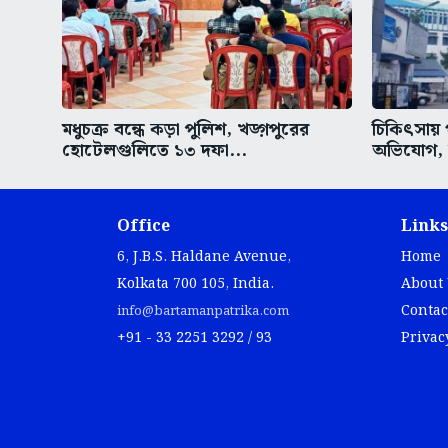
মধুচক্র বন্ধে কড়া পুলিশ, খড়্গপুরের
চিকিৎসায় 
হোটেলগুলিতে ১৩ দফা...
অভিযোগ, উ
Office
Links
6, J.B.S. Haldane Avenue,
Home
Kolkata 700 105, India.
About
Contac
info@bartamanpatrika.com
+91 - 33 2251 3292 / 93
Privac