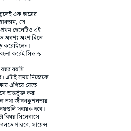
কুলেই এক ছাত্রের
 জানতাম, সে
 প্রথম ছেলেটিও এই
াতে অবশ্য অংশ নিতে
াড় করেছিলেন।
না করেই সিদ্ধান্ত
৮ বছর বয়সি
রি। এটাই সময় নিজেকে
ক্ষায় এগিয়ে যেতে
অন্তর্ভুক্ত করা
স্কিল তথা জীবনকুশলতার
 বিষয়গুলি সহায়ক হবে।
টা বিষয় সিলেবাসে
বলতে পারবে, সায়েন্স