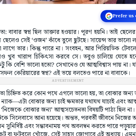
Prefer us
তা: বাবার স্বপ্ন ছিল ডাক্তার হওয়ার। পূরণ হয়নি। তাই ছেল
আর ছেলেও সেই ‘ওজন’ কাঁধে তুলে ছুটছে। সায়েন্স তার ভালো
ো লাগে তার। কিন্তু পারে না। সংবহন, আর পিরিয়ডিক টে
লেও খুব খারাপ চিকিৎসা করবে সে। তবুও চালিয়ে যেতে হব
টু কি বেশি ভালো হতো? সেখানেও যে আত্মবিশ্বাস পায় না। য
 সফল কেরিয়ারের স্বপ্ন? এই ভয়ে বলতেও পারে না বাবাকে।
ADVERTISEMENT
বলতা চিহ্নিত করে কোন পথে এগলে ভালো হয়, তা বোঝার জন্
 ন্যাক—এটা বোঝার জন্য চাই ক্ষমতার যথাযথ যাচাই এবং আত্
য় ‘নিজেকে বোঝার জন্য’ আত্মসচেতনতা বিষয়টি পাঠ্য ছিল না
েটিকে সিলেবাসে আনা হয়েছে। অন্তত, পরবর্তী জীবনে নিজের 
েন সুনির্দিষ্ট এবং সম্ভাবনাময় পথ অবলম্বন করতে পারে পড়ুয়
কেট বা ফুটবলে খোঁজে, সেই সাহস জোগাবে এই অধ্যায়। এমনটা 