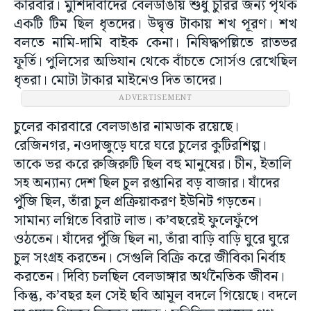
কারবার। মুর্শিদাবাদের বেলডাঙায় শুধু চুরির জন্য পৃথক
একটি টিম ছিল ধৃতদের। উদ্বৃত্ত টাকায় শখ পূরণ। শখ
বলতে নামি-দামি বাইক কেনা। নিষিদ্ধপল্লিতে রাতভর
ফূর্তি। পুলিসের অভিযান থেকে বাঁচতে সোর্সও রেখেছিল
ধৃতরা। মোটা টাকার মাইনেও দিত তাদের।
ADVERTISEMENT
চুলের কারবারে বেলডাঙার নামডাক রয়েছে।
রেজিনগর, নওদাজুড়ে ঘরে ঘরে চুলের কুটিরশিল্প।
তাকে ভর করে রুজিরুটি ছিল বহু মানুষের। চীন, ইতালি
সহ অন্যান্য দেশ ছিল চুল রপ্তানির বড় বাজার। যাঁদের
পুঁজি ছিল, তাঁরা চুল প্রক্রিয়াকরণ ইউনিট গড়তেন।
সামান্য লগ্নিতে বিরাট লাভ। ক’বছরেই ফুলেফুঁপে
ওঠতেন। যাঁদের পুঁজি ছিল না, তাঁরা বাড়ি বাড়ি ঘুরে ঘুরে
চুল সংগ্রহ করতেন। সেগুলি বিক্রি করে জীবিকা নির্বাহ
করতেন। দিব্যি চলছিল বেলডাঙ্গার অর্থনৈতিক জীবন।
কিন্তু, ক’বছর হল সেই ছবি আমূল বদলে গিয়েছে। বদলে