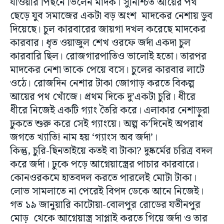
যাওয়ার পিছনে ভিলেন মাদক। সুনিশ্চিত আয়ের পথ
ছেড়ে যুব সমাজের একটা বড় অংশ মাদকের নেশায় ডুব
দিয়েছে। চুল কারবারের জায়গা দখল করেছে মাদকের
কারবার। ধৃত ওয়াজুল শেখ ওরফে জর্দা একদা চুল
কারবারি ছিল। রোজগারপাতিও ভালোই হতো। তারপর
মাদকের নেশা তাকে পেয়ে বসে। চুলের কারবার লাটে
ওঠে। রোজদিন নেশার টাকা জোগাড় করতে বিকল্প
আয়ের পথ খোঁজে। প্রথম দিকে দু’একটা চুরি। ধীরে
ধীরে নিজেই একটি গ্যাং তৈরি করে। এলাকার নেশাড়ুরা
ঢুকতে শুরু করে সেই গ্যাংয়ে। অল্প ক’দিনেই অপরাধ
জগতে খ্যাতি! নাম হয় ‘গ্যাংস অব জর্দা’।
কিন্তু, চুরি-ছিনতাইয়ে কতই বা টাকা? দুষ্কর্মের চরিত্র বদল
করে জর্দা। ঢুকে পড়ে আগ্নেয়াস্ত্রের পাচার কারবারে।
কোনওরকমে হাতবদল করতে পারলেই মোটা টাকা।
লোভ সামলাতে না পেরেই বিপদ ডেকে আনে নিজেই।
গত ১৯ জানুয়ারি কাটোয়া-বোলপুর রোডের যতীনপুর
মোড় থেকে আগ্নেয়াস্ত্র সাপ্লাই করতে গিয়ে জর্দা ও তার