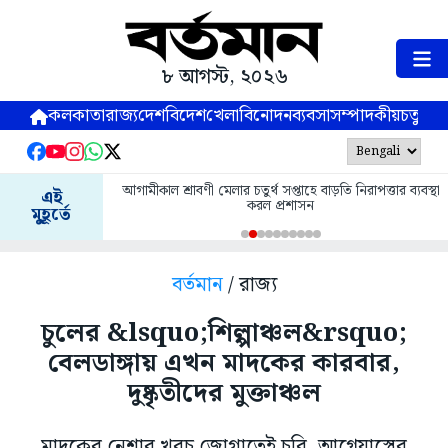
৮ আগস্ট, ২০২৬
কলকাতা
রাজ্য
দেশ
বিদেশ
খেলা
বিনোদন
ব্যবসা
সম্পাদকীয়
চতুষ্পর্ণ
আগামীকাল শ্রাবণী মেলার চতুর্থ সপ্তাহে বাড়তি নিরাপত্তার ব্যবস্থা
এই
করল প্রশাসন
মুহূর্তে
বর্তমান
/ রাজ্য
চুলের &lsquo;শিল্পাঞ্চল&rsquo;
বেলডাঙ্গায় এখন মাদকের কারবার,
দুষ্কৃতীদের মুক্তাঞ্চল
মাদকের নেশার খরচ জোগাতেই চুরি, আগ্নেয়াস্ত্রের