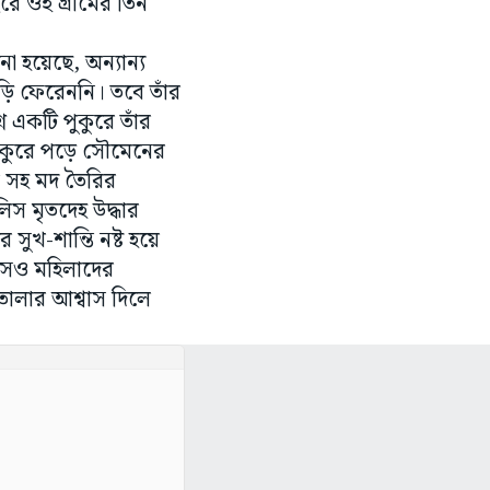
ে ওই গ্রামের তিন
 হয়েছে, অন্যান্য
ি ফেরেননি। তবে তাঁর
একটি পুকুরে তাঁর
 পুকুরে পড়ে সৌমেনের
ল সহ মদ তৈরির
িস মৃতদেহ উদ্ধার
ুখ-শান্তি নষ্ট হয়ে
ুলিসও মহিলাদের
তোলার আশ্বাস দিলে