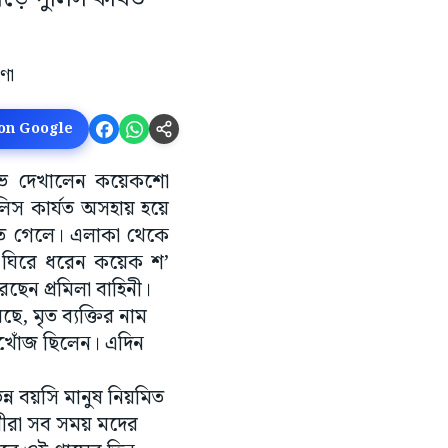
 on Google
্ষোভ দেখালেন কয়েকশো
পুলিস কার্যত অসহায় হয়ে
রতে গেলে। এলাকা থেকে
ে ঘিরে ধরেন কয়েক শ’
ছেন প্রমিলা বাহিনী।
ে, মৃত ব্যক্তির নাম
িখোঁজ ছিলেন। এদিন
ন্ন বয়সি মানুষ নিয়মিত
ামীরা সব সময় মদের