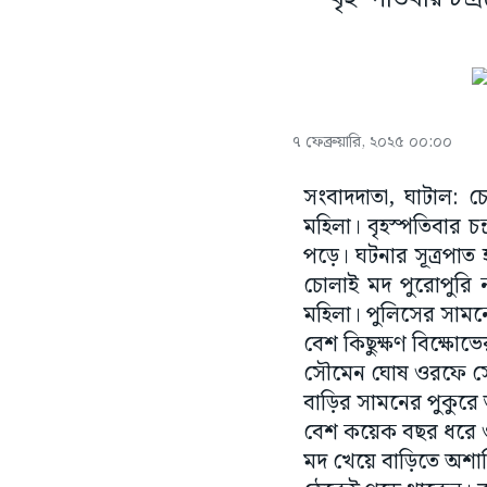
৭ ফেব্রুয়ারি, ২০২৫ ০০:০০
সংবাদদাতা, ঘাটাল: 
মহিলা। বৃহস্পতিবার চন
পড়ে। ঘটনার সূত্রপাত
চোলাই মদ পুরোপুরি 
মহিলা। পুলিসের সামনে
বেশ কিছুক্ষণ বিক্ষোভে
সৌমেন ঘোষ ওরফে সোনা
বাড়ির সামনের পুকুরে 
বেশ কয়েক বছর ধরে ওই 
মদ খেয়ে বাড়িতে অশান