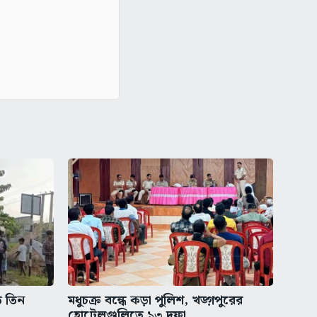
ত তিন
মধুচক্র বন্ধে কড়া পুলিশ, খড়্গপুরের
হোটেলগুলিতে ১৩ দফা...