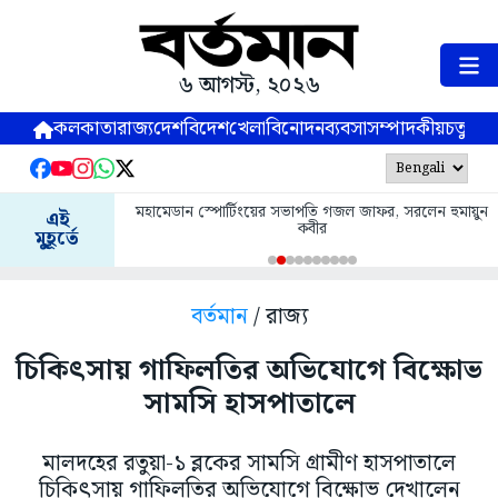
৬ আগস্ট, ২০২৬
কলকাতা
রাজ্য
দেশ
বিদেশ
খেলা
বিনোদন
ব্যবসা
সম্পাদকীয়
চতুষ্পর্ণ
মহামেডান স্পোর্টিংয়ের সভাপতি গজল জাফর, সরলেন হুমায়ুন
এই
কবীর
মুহূর্তে
বর্তমান
/ রাজ্য
চিকিৎসায় গাফিলতির অভিযোগে বিক্ষোভ
সামসি হাসপাতালে
মালদহের রতুয়া-১ ব্লকের সামসি গ্রামীণ হাসপাতালে
চিকিৎসায় গাফিলতির অভিযোগে বিক্ষোভ দেখালেন