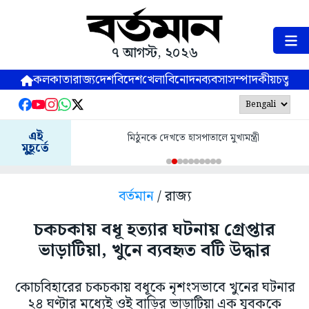
৭ আগস্ট, ২০২৬
কলকাতা
রাজ্য
দেশ
বিদেশ
খেলা
বিনোদন
ব্যবসা
সম্পাদকীয়
চতুষ্পর্ণ
এই
মিঠুনকে দেখতে হাসপাতালে মুখ্যমন্ত্রী
মুহূর্তে
বর্তমান
/ রাজ্য
চকচকায় বধূ হত্যার ঘটনায় গ্রেপ্তার
ভাড়াটিয়া, খুনে ব্যবহৃত বটি উদ্ধার
কোচবিহারের চকচকায় বধূকে নৃশংসভাবে খুনের ঘটনার
২৪ ঘণ্টার মধ্যেই ওই বাড়ির ভাড়াটিয়া এক যুবককে