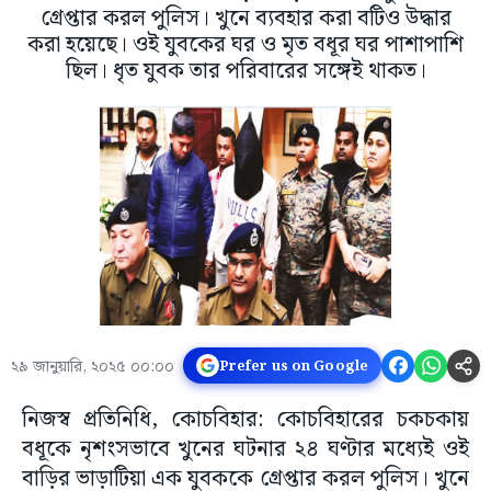
গ্রেপ্তার করল পুলিস। খুনে ব্যবহার করা বটিও উদ্ধার
করা হয়েছে। ওই যুবকের ঘর ও মৃত বধূর ঘর পাশাপাশি
ছিল। ধৃত যুবক তার পরিবারের সঙ্গেই থাকত।
২৯ জানুয়ারি, ২০২৫ ০০:০০
Prefer us on Google
নিজস্ব প্রতিনিধি, কোচবিহার: কোচবিহারের চকচকায়
বধূকে নৃশংসভাবে খুনের ঘটনার ২৪ ঘণ্টার মধ্যেই ওই
বাড়ির ভাড়াটিয়া এক যুবককে গ্রেপ্তার করল পুলিস। খুনে