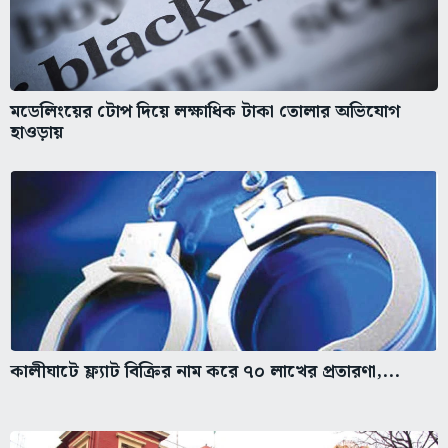
মডেলিংয়ের টোপ দিয়ে লক্ষাধিক টাকা তোলার অভিযোগ
হাওড়ায়
কালীঘাটে ফ্ল্যাট বিক্রির নাম করে ৭০ লাখের প্রতারণা,...