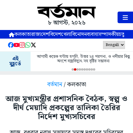
৮ আগস্ট, ২০২৬
কলকাতা
রাজ্য
দেশ
বিদেশ
খেলা
বিনোদন
ব্যবসা
সম্পাদকীয়
চতুষ্পর্ণ
আগামী কয়েক ঘণ্টায় হুগলি, উত্তর ২৪ পরগনা, ও নদীয়ার কিছু
এই
অংশে বজ্রবিদ্যুৎ সহ বৃষ্টির সম্ভাবনা
মুহূর্তে
বর্তমান
/ কলকাতা
আজ মুখ্যমন্ত্রীর প্রশাসনিক বৈঠক, স্বল্প ও
দীর্ঘ মেয়াদি প্রকল্পের তালিকা তৈরির
নির্দেশ মুখ্যসচিবের
আজ, বুধবার নবান্ন সভাঘরে সমস্ত দপ্তরের সচিবদের