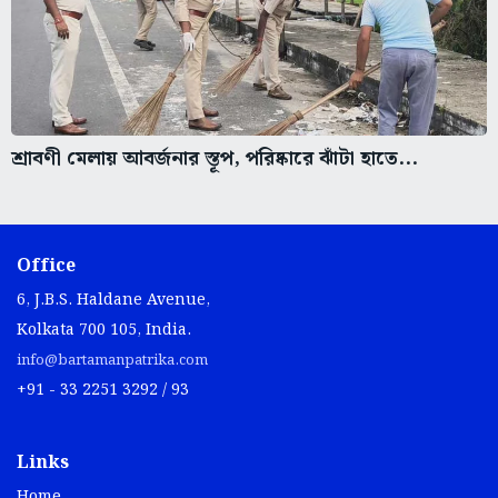
শ্রাবণী মেলায় আবর্জনার স্তূপ, পরিষ্কারে ঝাঁটা হাতে...
Office
6, J.B.S. Haldane Avenue,
Kolkata 700 105, India.
info@bartamanpatrika.com
+91 - 33 2251 3292 / 93
Links
Home