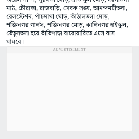
অয়েল পাম্প, পুরসভা মোড়, এভি স্কুল মোড়, দরগাতলা
মাঠ, চৌরাস্তা, রাজবাড়ি, সেবক সঙ্ঘ, আনন্দময়ীতলা,
রেলস্টেশন, পাঁচমাথা মোড়, কাঁঠালতলা মোড়,
শক্তিনগর গার্লস, শক্তিনগর মোড়, কালিনগর হাইস্কুল,
তেঁতুলতলা হয়ে তাঁতিপাড়া বারোয়ারিতে এসে বাস
থামবে।
ADVERTISEMENT