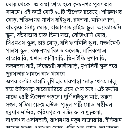
মোড় থেকে। আর তা শেষে হবে কৃষ্ণনগর পুরসভার
সামনে। এই রুটে মোট ২০টি স্টপেজ রয়েছে। শক্তিনগর
মোড়, শক্তিনগর গার্লস হাইস্কুল, রথতলা, মল্লিকপাড়া,
রামকৃষ্ণ স্ট্যাচু মোড়, রাজারোড ব্লাইন্ড স্কুল, অ্যাকাডেমি
স্কুল, বউবাজার চারু ভিলা লজ, বেজিখালি মোর,
সিএমএস স্কুল, চার্চ মোড়, হলি ফ্যামিলি স্কুল, গভর্নমেন্ট
গার্লস স্কুল, কৃষ্ণনগর বিএড কলেজ, মানিকপাড়া
বারোয়ারি, শ্মশান কালীবাড়ি, তিন ইঞ্চি দুর্গাবাড়ি,
কদমতলা ঘাট, সিদ্ধেশ্বরী কালীবাড়ি, মৃণালিনী স্কুল হয়ে
পুরসভার সামনে বাস থামবে।
অপর রুটের বাসটি ঘূর্ণি হালদারপাড়া মোড় থেকে চালু
হয়ে তাঁতিপাড়া বারোয়ারিতে এসে শেষ হবে। এই রুটের
মাঝে ২৪টি স্টপেজ পড়বে। ঘূর্ণি হাইস্কুল মাঠ, তরুণ
সঙ্ঘ, প্রতিমা ফ্লেক্স হাউজ, পুতুল-পট্টি মোড়, ষষ্ঠীতলা
হনুমান মন্দির, করিমপুর বাসস্ট্যান্ড, বাদুড়তলা,
রাধানগর এসবিআই, রাধানগর নতুন বারোয়ারি, ইন্ডিয়ান