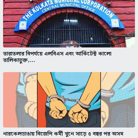
তারাতলার বিপর্যয়ে এলবিএস এবং আর্কিটেক্ট কালো
তালিকাভুক্ত,...
নারকেলডাঙায় বিজেপি কর্মী খুনে সাড়ে ৫ বছর পর অসম