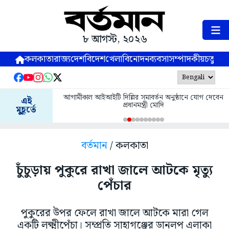
৮ আগস্ট, ২০২৬
কলকাতা
রাজ্য
দেশ
বিদেশ
খেলা
বিনোদন
ব্যবসা
সম্পাদকীয়
চতুষ্পর্ণ
আগামীকাল আইআইটি দিল্লির সমাবর্তন অনুষ্ঠানে যোগ দেবেন
এই
প্রধানমন্ত্রী মোদি
মুহূর্তে
বর্তমান
/ কলকাতা
চুঁচুড়ায় পুকুরে রাখা জালে আটকে মৃত্যু
পেঁচার
পুকুরের উপর ফেলে রাখা জালে আটকে মারা গেল
একটি লক্ষ্মীপেঁচা। সম্প্রতি সাহাগঞ্জের ডানলপ এলাকা