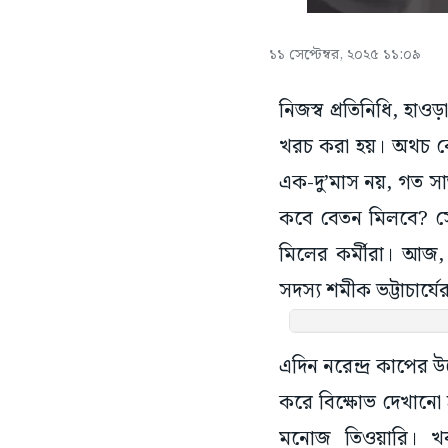
১১ সেপ্টেম্বর, ২০২৫ ১১:০৯
নিজস্ব প্রতিনিধি, হ
খরচ করা হয়। অথচ কে
এক-দু’মাস নয়, গত স
কবে বেতন মিলবে? স
মিলের কর্মীরা। আজ,
সদস্য শমীক ভট্টাচার্যে
এদিন নরেন্দ্র কাপের 
করে বিক্ষোভ দেখানো হয়
মনোজ তিওয়ারি। খব