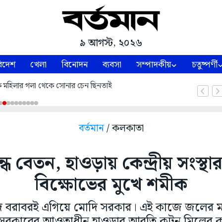
৯ আগস্ট, ২০২৬
িদেশ
খেলা
বিনোদন
ব্যবসা
সম্পাদকীয়
চতুষ্পর্ণী
কে মহিলার গলা থেকে সোনার চেন ছিনতাই
বর্তমান
/ কলকাতা
্ধ বেতন, হাওড়ায় কেন্দ্রীয় সংস্থা
বিক্ষোভের মুখে শমীক
িনাদে বরাবরই এগিয়ে মোদি সরকার। এই কাজে জলের 
য় সরকারের আওতাধীন হাওড়ার আরতি কটন মিলের কর্