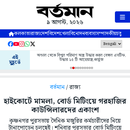
৯ আগস্ট, ২০২৬
কলকাতা
রাজ্য
দেশ
বিদেশ
খেলা
বিনোদন
ব্যবসা
সম্পাদকীয়
চতুষ্পর্ণ
অন্ডাল থেকে বিপুল পরিমাণ অস্ত্র উদ্ধার করল বেঙ্গল এসটিফ,
এই
উদ্ধার ১৫ টি আগ্নেয়াস্ত্র,কার্তুজ
মুহূর্তে
বর্তমান
/ রাজ্য
হাইকোর্টে মামলা, বোর্ড মিটিংয়ে গরহাজির
কাউন্সিলারদের একাংশ
কৃষ্ণনগর পুরসভায় দৈনিক মজুরির কর্মচারীদের নিয়ে
টানাপোড়েন চলছেই। শনিবার পুরসভার বোর্ড মিটিংয়ে