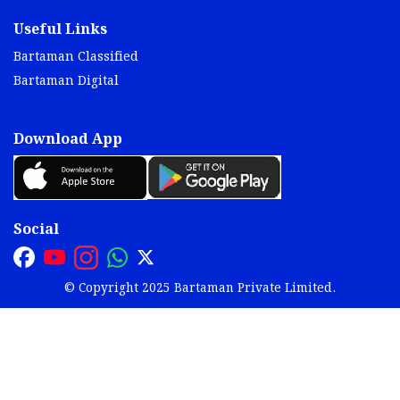
Useful Links
Bartaman Classified
Bartaman Digital
Download App
Social
© Copyright 2025 Bartaman Private Limited.