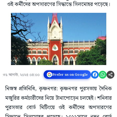
ওই কর্মীদের অপসারণের সিদ্ধান্তে সিলমোহর পড়েছে।
৩১ আগস্ট, ২০২৫ ০৪:০০
Prefer us on Google
নিজস্ব প্রতিনিধি, কৃষ্ণনগর: কৃষ্ণনগর পুরসভায় দৈনিক
মজুরির কর্মচারীদের নিয়ে টানাপোড়েন চলছেই। শনিবার
পুরসভার বোর্ড মিটিংয়ে ওই কর্মীদের অপসারণের