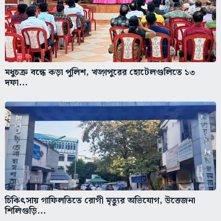
মধুচক্র বন্ধে কড়া পুলিশ, খড়্গপুরের হোটেলগুলিতে ১৩
দফা...
চিকিৎসায় গাফিলতিতে রোগী মৃত্যুর অভিযোগ, উত্তেজনা
শিলিগুড়ি...