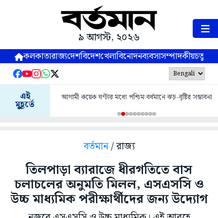
৯ আগস্ট, ২০২৬
কলকাতা
রাজ্য
দেশ
বিদেশ
খেলা
বিনোদন
ব্যবসা
সম্পাদকীয়
চতুষ্পর্ণ
এই
আগামী কয়েক ঘণ্টার মধ্যে পশ্চিম বর্ধমানে ঝড়-বৃষ্টির সম্ভাবনা
মুহূর্তে
বর্তমান
/ রাজ্য
তিলপাড়া ব্যারাজে ধীরগতিতে বাস
চলাচলের অনুমতি মিলল, এসএসসি ও
উচ্চ মাধ্যমিক পরীক্ষার্থীদের জন্য উদ্যোগ
নজরে এসএসসি ও উচ্চ মাধ্যমিক। এই আবহে