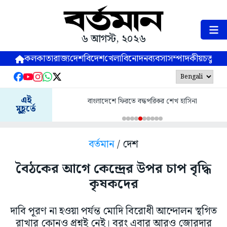
৬ আগস্ট, ২০২৬
কলকাতা
রাজ্য
দেশ
বিদেশ
খেলা
বিনোদন
ব্যবসা
সম্পাদকীয়
চতুষ্পর্ণ
এই
বাংলাদেশে ফিরতে বদ্ধপরিকর শেখ হাসিনা
মুহূর্তে
বর্তমান
/ দেশ
বৈঠকের আগে কেন্দ্রের উপর চাপ বৃদ্ধি
কৃষকদের
দাবি পূরণ না হওয়া পর্যন্ত মোদি বিরোধী আন্দোলন স্থগিত
রাখার কোনও প্রশ্নই নেই। বরং এবার আরও জোরদার