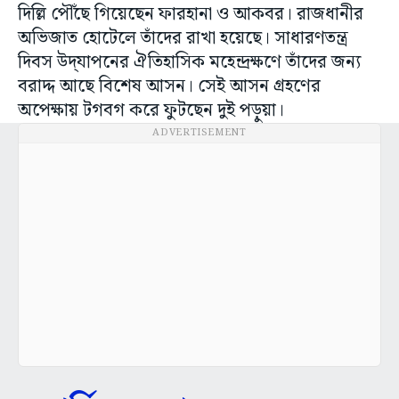
দিল্লি পৌঁছে গিয়েছেন ফারহানা ও আকবর। রাজধানীর
অভিজাত হোটেলে তাঁদের রাখা হয়েছে। সাধারণতন্ত্র
দিবস উদ্‌যাপনের ঐতিহাসিক মহেন্দ্রক্ষণে তাঁদের জন্য
বরাদ্দ আছে বিশেষ আসন। সেই আসন গ্রহণের
অপেক্ষায় টগবগ করে ফুটছেন দুই পড়ুয়া।
ADVERTISEMENT