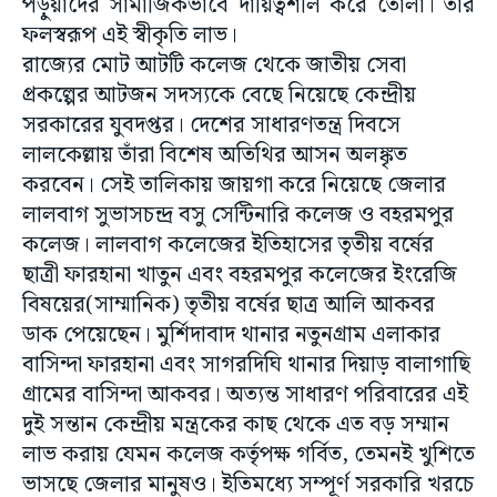
পড়ুয়াদের সামাজিকভাবে দায়িত্বশীল করে তোলা। তার
ফলস্বরূপ এই স্বীকৃতি লাভ।
রাজ্যের মোট আটটি কলেজ থেকে জাতীয় সেবা
প্রকল্পের আটজন সদস্যকে বেছে নিয়েছে কেন্দ্রীয়
সরকারের যুবদপ্তর। দেশের সাধারণতন্ত্র দিবসে
লালকেল্লায় তাঁরা বিশেষ অতিথির আসন অলঙ্কৃত
করবেন। সেই তালিকায় জায়গা করে নিয়েছে জেলার
লালবাগ সুভাসচন্দ্র বসু সেন্টিনারি কলেজ ও বহরমপুর
কলেজ। লালবাগ কলেজের ইতিহাসের তৃতীয় বর্ষের
ছাত্রী ফারহানা খাতুন এবং বহরমপুর কলেজের ইংরেজি
বিষয়ের(সাম্মানিক) তৃতীয় বর্ষের ছাত্র আলি আকবর
ডাক পেয়েছেন। মুর্শিদাবাদ থানার নতুনগ্রাম এলাকার
বাসিন্দা ফারহানা এবং সাগরদিঘি থানার দিয়াড় বালাগাছি
গ্রামের বাসিন্দা আকবর। অত্যন্ত সাধারণ পরিবারের এই
দুই সন্তান কেন্দ্রীয় মন্ত্রকের কাছ থেকে এত বড় সম্মান
লাভ করায় যেমন কলেজ কর্তৃপক্ষ গর্বিত, তেমনই খুশিতে
ভাসছে জেলার মানুষও। ইতিমধ্যে সম্পূর্ণ সরকারি খরচে