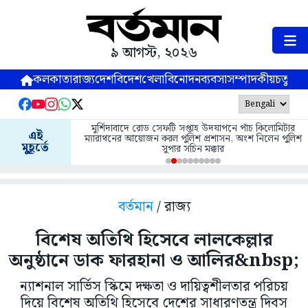
৯ আগস্ট, ২০২৬
কলকাতা
রাজ্য
দেশ
বিদেশ
খেলা
বিনোদন
ব্যবসা
সম্পাদকীয়
চতুষ্পর্ণ
মুর্শিদাবাদে রোড সেফটি সপ্তাহ উদযাপনে পাঁচ কিলোমিটার
এই
ম্যারাথনের আয়োজন করল পুলিশ প্রশাসন, অংশ নিলেন পুলিশ
মুহূর্তে
সুপার সচিন মক্কার
বর্তমান
/ রাজ্য
বিশেষ অতিথি হিসেবে লালকেল্লার
অনুষ্ঠানে ডাক ফারহানা ও আলির&nbsp;
ন্যাশনাল সার্ভিস স্কিমে দক্ষতা ও দায়িত্বশীলতার পরিচয়
দিয়ে বিশেষ অতিথি হিসেবে দেশের সাধারণতন্ত্র দিবস