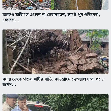
আজও অফিসে এলেন না চেয়ারম্যান, লাটে পুর পরিষেবা,
ক্ষোভে...
বর্ষায় ভেঙে পড়ল মাটির বাড়ি, ঝাড়গ্রামে দেওয়াল চাপা পড়ে
জখম...