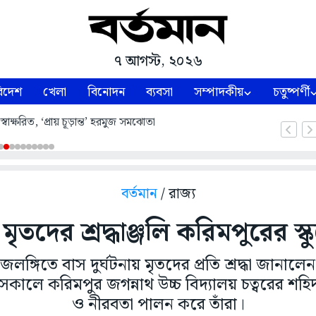
৭ আগস্ট, ২০২৬
িদেশ
খেলা
বিনোদন
ব্যবসা
সম্পাদকীয়
চতুষ্পর্ণী
’ স্বাক্ষরিত, ‘প্রায় চূড়ান্ত’ হরমুজ সমঝোতা
বর্তমান
/ রাজ্য
য় মৃতদের শ্রদ্ধাঞ্জলি করিমপুরের 
ঙ্গিতে বাস দুর্ঘটনায় মৃতদের প্রতি শ্রদ্ধা জানালেন স
 সকালে করিমপুর জগন্নাথ উচ্চ বিদ্যালয় চত্বরের শহ
ও নীরবতা পালন করে তাঁরা।