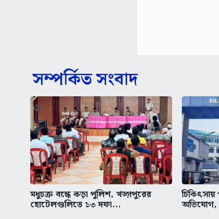
সম্পর্কিত সংবাদ
মধুচক্র বন্ধে কড়া পুলিশ, খড়্গপুরের
চিকিৎসায় 
হোটেলগুলিতে ১৩ দফা...
অভিযোগ, উ