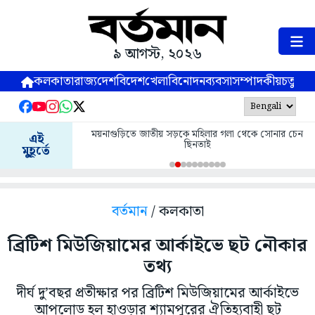
৯ আগস্ট, ২০২৬
কলকাতা
রাজ্য
দেশ
বিদেশ
খেলা
বিনোদন
ব্যবসা
সম্পাদকীয়
চতুষ্পর্ণ
ময়নাগুড়িতে জাতীয় সড়কে মহিলার গলা থেকে সোনার চেন
এই
ছিনতাই
মুহূর্তে
বর্তমান
/ কলকাতা
ব্রিটিশ মিউজিয়ামের আর্কাইভে ছট নৌকার
তথ্য
দীর্ঘ দু’বছর প্রতীক্ষার পর ব্রিটিশ মিউজিয়ামের আর্কাইভে
আপলোড হল হাওড়ার শ্যামপুরের ঐতিহ্যবাহী ছট