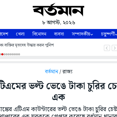
৮ আগস্ট, ২০২৬
িদেশ
খেলা
বিনোদন
ব্যবসা
সম্পাদকীয়
চতুষ্পর্ণী
কা ব্যক্তির মৃতদেহ উদ্ধার করল পুলিশ
বর্তমান
/ রাজ্য
িএমের ভল্ট ভেঙে টাকা চুরির চেষ্ট
এক
ত ব্যাঙ্কের এটিএম কাউন্টারের ভল্ট ভেঙে টাকা চুরির চ
ঞ্জাবের এক যুবককে গ্রেপ্তার করেছে বর্ধমান থানা