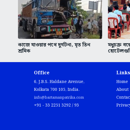
কাজে যাওয়ার পথে দুর্ঘটনা, মৃত তিন
মধুচক্র বন্
শ্রমিক
হোটেলগুল
Office
Links
6, J.B.S. Haldane Avenue,
Home
Kolkata 700 105, India.
About
Contac
info@bartamanpatrika.com
+91 - 33 2251 3292 / 93
Privac