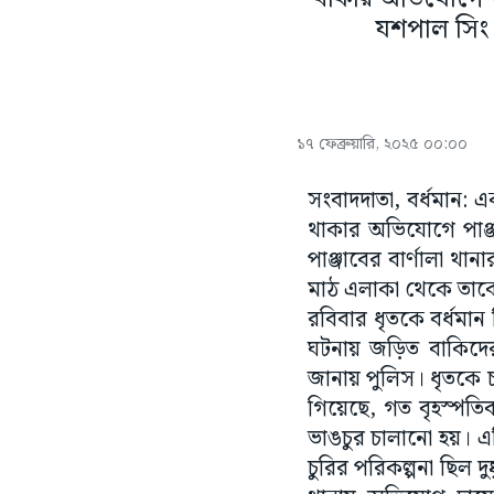
যশপাল সিং। 
১৭ ফেব্রুয়ারি, ২০২৫ ০০:০০
সংবাদদাতা, বর্ধমান: এক
থাকার অভিযোগে পাঞ্
পাঞ্জাবের বার্ণালা থা
মাঠ এলাকা থেকে তাকে 
রবিবার ধৃতকে বর্ধমা
ঘটনায় জড়িত বাকিদে
জানায় পুলিস। ধৃতকে চা
গিয়েছে, গত বৃহস্পতিবা
ভাঙচুর চালানো হয়। এ
চুরির পরিকল্পনা ছিল 