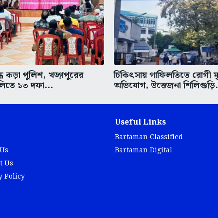
ধে কড়া পুলিশ, খড়্গপুরের
চিকিৎসায় গাফিলতিতে রোগী মৃত
িতে ১৩ দফা...
অভিযোগ, উত্তেজনা শিলিগুড়ি.
Useful Links
Bartaman Classified
 Us
Bartaman Digital
t Us
y Policy