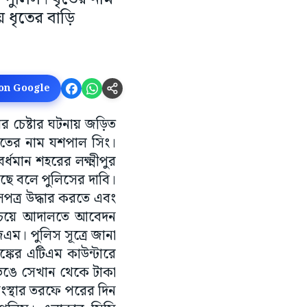
য় ধৃতের বাড়ি
 on Google
ুরির চেষ্টার ঘটনায় জড়িত
ধৃতের নাম যশপাল সিং।
্ধমান শহরের লক্ষ্মীপুর
েছে বলে পুলিসের দাবি।
পত্র উদ্ধার করতে এবং
 চেয়ে আদালতে আবেদন
েএম। পুলিস সূত্রে জানা
াঙ্কের এটিএম কাউন্টারে
 ভেঙে সেখান থেকে টাকা
সংস্থার তরফে পরের দিন