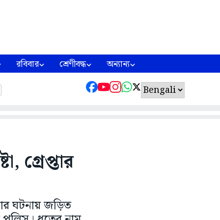
রবিবার
শ্রেণীবদ্ধ
অন্যান্য
া, গ্রেপ্তার
েষ্টার ঘটনায় জড়িত
র পুলিস। ধৃতের নাম