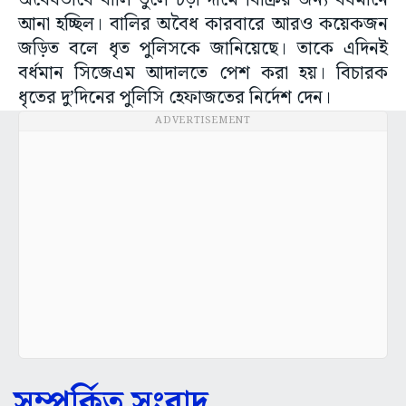
অবৈধভাবে বালি তুলে চড়া দামে বিক্রির জন্য বর্ধমানে
আনা হচ্ছিল। বালির অবৈধ কারবারে আরও কয়েকজন
জড়িত বলে ধৃত পুলিসকে জানিয়েছে। তাকে এদিনই
বর্ধমান সিজেএম আদালতে পেশ করা হয়। বিচারক
ধৃতের দু’দিনের পুলিসি হেফাজতের নির্দেশ দেন।
ADVERTISEMENT
সম্পর্কিত সংবাদ