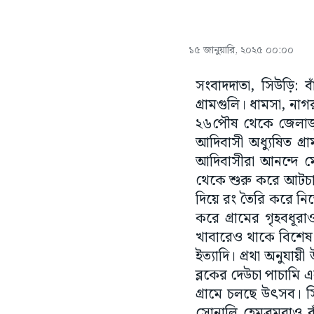
১৫ জানুয়ারি, ২০২৫ ০০:০০
সংবাদদাতা, সিউড়ি: 
গ্রামগুলি। ধামসা, নাগ
২৬পৌষ থেকে জেলাজুড়ে
আদিবাসী অধ্যুষিত গ্
আদিবাসীরা আনন্দে 
থেকে শুরু করে আটচালা
দিয়ে রং তৈরি করে নি
করে গ্রামের গৃহবধূর
খাবারেও থাকে বিশেষ আ
ইত্যাদি। প্রথা অনুযা
ব্লকের দেউচা পাচামি 
গ্রামে চলছে উৎসব। স
সোনালি হেমব্রমরাও 