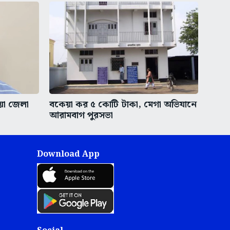
ীয়া জেলা
বকেয়া কর ৫ কোটি টাকা, মেগা অভিযানে
আরামবাগ পুরসভা
Download App