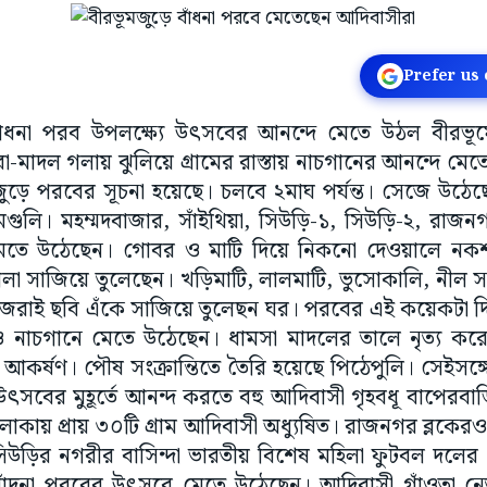
Prefer us
বাঁধনা পরব উপলক্ষ্যে উৎসবের আনন্দে মেতে উঠল বীরভূম
রা-মাদল গলায় ঝুলিয়ে গ্রামের রাস্তায় নাচগানের আনন্দে 
 পরবের সূচনা হয়েছে। চলবে ২মাঘ পর্যন্ত। সেজে উঠেছে 
রামগুলি। মহম্মদবাজার, সাঁইথিয়া, সিউড়ি-১, সিউড়ি-২, রাজ
মেতে উঠেছেন। গোবর ও মাটি দিয়ে নিকনো দেওয়ালে নকশ
 সাজিয়ে তুলেছেন। খড়িমাটি, লালমাটি, ভুসোকালি, নীল সহ ন
জেরাই ছবি এঁকে সাজিয়ে তুলেছন ঘর। পরবের এই কয়েকটা দি
াও নাচগানে মেতে উঠেছেন। ধামসা মাদলের তালে নৃত্য কর
কর্ষণ। পৌষ সংক্রান্তিতে তৈরি হয়েছে পিঠেপুলি। সেইসঙ্গে ন
য়ী উৎসবের মুহূর্তে আনন্দ করতে বহু আদিবাসী গৃহবধূ বাপেরবা
এলাকায় প্রায় ৩০টি গ্রাম আদিবাসী অধ্যুষিত। রাজনগর ব্লকে
িউড়ির নগরীর বাসিন্দা ভারতীয় বিশেষ মহিলা ফুটবল দলের খে
বাঁদনা পরবের উৎসবে মেতে উঠেছেন। আদিবাসী গাঁওতা ন