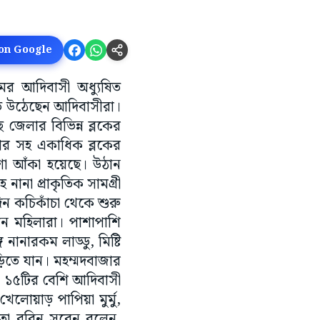
 on Google
ের আদিবাসী অধ্যুষিত
মেতে উঠেছেন আদিবাসীরা।
জেলার বিভিন্ন ব্লকের
নগর সহ একাধিক ব্লকের
া আঁকা হয়েছে। উঠান
ানা প্রাকৃতিক সামগ্রী
ন কচিকাঁচা থেকে শুরু
েন মহিলারা। পাশাপাশি
ানারকম লাড্ডু, মিষ্টি
ড়িতে যান। মহম্মদবাজার
রও ১৫টির বেশি আদিবাসী
লোয়াড় পাপিয়া মুর্মু,
েতা রবিন সরেন বলেন,