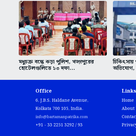
মধুচক্র বন্ধে কড়া পুলিশ, খড়্গপুরের
চিকিৎসায় 
হোটেলগুলিতে ১৩ দফা...
অভিযোগ, উ
Office
Links
6, J.B.S. Haldane Avenue,
Home
Kolkata 700 105, India.
About
Contac
info@bartamanpatrika.com
+91 - 33 2251 3292 / 93
Privac