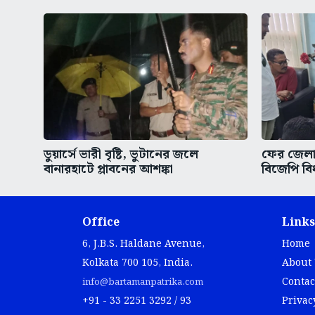
ডুয়ার্সে ভারী বৃষ্টি, ভুটানের জলে
ফের জেলা 
বানারহাটে প্লাবনের আশঙ্কা
বিজেপি বি
Office
Links
6, J.B.S. Haldane Avenue,
Home
Kolkata 700 105, India.
About
Contac
info@bartamanpatrika.com
+91 - 33 2251 3292 / 93
Privac