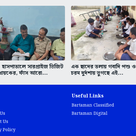
হাসপাতালে সারপ্রাইজ ভিজিট
এক ছাদের তলায় গবাদি পশু ও 
ধায়কের, ফাঁস আরো...
চরম দুর্দশায় ভুগছে এই...
Useful Links
Bartaman Classified
 Us
Bartaman Digital
t Us
y Policy