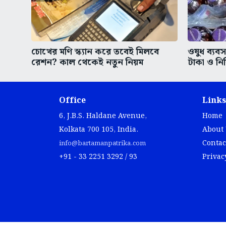
চোখের মণি স্ক্যান করে তবেই মিলবে
ওষুধ ব্যবস
রেশন? কাল থেকেই নতুন নিয়ম
টাকা ও নিষ
Office
Links
6, J.B.S. Haldane Avenue,
Home
Kolkata 700 105, India.
About
Contac
info@bartamanpatrika.com
+91 - 33 2251 3292 / 93
Privac