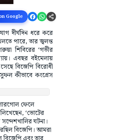
 on Google
াগ দীর্ঘদিন ধরে করে
লতে পারে, তার জ্বলন্ত
েরুয়া শিবিরের ‘গভীর
াপাধ্যায়। এবছর বইমেলায়
এসেছে বিজেপি বিরোধী
 সুফল কীভাবে কংগ্রেস
 শোরগোল ফেলে
 লিখেছেন, ‘ভোটের
 সন্দেশখালির ঘটনা।
ত করেছিল বিজেপি। আমরা
ল বিজেপি এবং তার