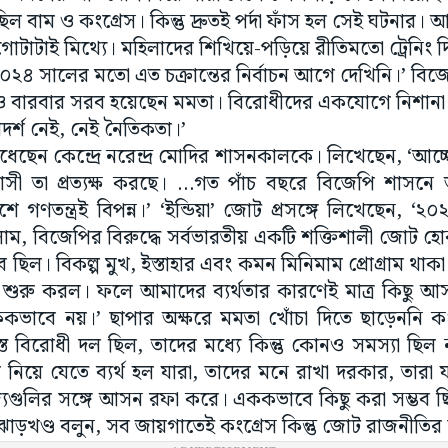
িল বাম ও কংগ্রেস। কিন্তু দ্রুতই পর্দা ফাঁস হল সেই ঘটনার
োটাটাই মিথ্যে। মহিলাদের শিখিয়ে-পড়িয়ে রীতিমতো ট্রেনিং 
২০২৪ সালের মতো এত চক্রান্তের নির্বাচন আগে দেখিনি।’ বিজ
ও বারবার সরব হয়েছেন মমতা। বিরোধীদের একযোগে নিশানা
র্শ নেই, নেই নৈতিকতা।’
িঁধেছেন কেন্দ্রে নরেন্দ্র মোদির শাসনকালকে। লিখেছেন, ‘আচ্ছ
সী তা প্রত্যক্ষ করছে। …গত পাঁচ বছরে বিজেপি শাসনে আ
দেশে গণতন্ত্রই বিপন্ন।’ ‘ইন্ডিয়া’ জোট প্রসঙ্গে লিখেছেন, ‘
ম, বিজেপির বিরুদ্ধে সর্বভারতীয় একটি শক্তিশালী জোট হো
ব ছিল। বিকল্প মুখ, ইস্তাহার এবং কমন মিনিমাম প্রোগ্রাম থাকা
ে শুরু করল। ফলে আমাদের ব্যর্থতার কারণেই মাত্র কিছু আ
কভাবে নয়।’ ছাপার অক্ষরে মমতা খোঁচা দিতে ছাড়েননি ক
স্ত বিরোধী দল ছিল, তাদের মধ্যে কিন্তু কোনও সমস্যা ছি
ে নিয়ে যেতে ব্যর্থ হল যারা, তাদের মনে রাখা দরকার, তার
জ্যগুলির সঙ্গে আসন রফা করে। এককভাবে কিছু করা সম্ভব ছ
বা ঝাড়খণ্ড বলুন, সব জায়গাতেই কংগ্রেস কিন্তু জোট রাজনীতি