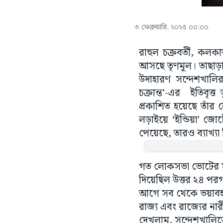
৩ ফেব্রুয়ারি, ২০২৫ ০০:০০
রাহুল চক্রবর্তী, ক
আসছে তৃণমূল। তাছাড়াও
উদাহারণ সন্দেশখালি
চক্রান্ত’-এর ইতিবৃত্ত
প্রকাশিত হয়েছে তাঁর
লড়াইয়ে ‘ইন্ডিয়া’ জে
পেয়েছে, তারও ব্যাখ্যা 
গত লোকসভা ভোটের 
দিয়েছিল উত্তর ২৪ পরগ
আগে সব থেকে ভয়াবহ ন
রাজ্য এবং রাজ্যের নার
দেখলাম, সন্দেশখালিত