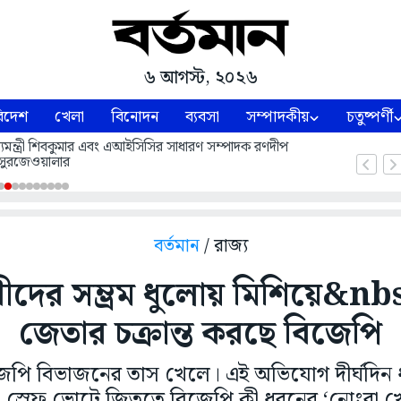
৬ আগস্ট, ২০২৬
িদেশ
খেলা
বিনোদন
ব্যবসা
সম্পাদকীয়
চতুষ্পর্ণী
 মুখ্যমন্ত্রী শিবকুমার এবং এআইসিসির সাধারণ সম্পাদক রণদীপ
সুরজেওয়ালার
বর্তমান
/ রাজ্য
রীদের সম্ভ্রম ধুলোয় মিশিয়ে&n
জেতার চক্রান্ত করছে বিজেপি
েপি বিভাজনের তাস খেলে। এই অভিযোগ দীর্ঘদি
, স্রেফ ভোটে জিততে বিজেপি কী ধরনের ‘নোংরা খ