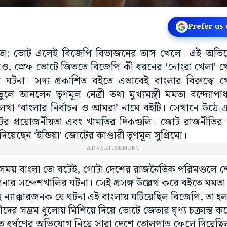
Prefer us
লকাতা: ভোট এলেই বিজেপি বিভাজনের তাস খেলে। এই অভিযে
, স্রেফ ভোটে জিততে বিজেপি কী ধরনের ‘নোংরা খেলা’ খে
র ঘটনা। সদ্য প্রকাশিত বইতে এভাবেই বাংলার বিরুদ্ধে গ
 তুলে আনলেন তৃণমূল নেত্রী তথা মুখ্যমন্ত্রী মমতা বন্দ্যে
 লেখা ‘বাংলার নির্বাচন ও আমরা’ নামে বইটি। সেখানে উঠে 
াটের প্রয়োজনীয়তা এবং খামতির দিকগুলি। জোট রাজনীতির
দিয়েছেন ‘ইন্ডিয়া’ জোটের কাণ্ডারী তৃণমূল সুপ্রিমো।
ADVERTISEMENT
সময় বাংলা তো বটেই, গোটা দেশের রাজনৈতিক পরিমণ্ডলে
নার সন্দেশখালির ঘটনা। সেই প্রসঙ্গ উল্লেখ করে বইতে মমতা
্যাক্কারজনক যে ঘটনা এই বাংলায় ঘটিয়েছিল বিজেপি, তা হল
ীদের সম্ভ্রম ধুলোয় মিশিয়ে দিয়ে ভোটে জেতার ঘৃণ্য চক্রান্
ে ধর্ষণের অভিযোগ নিয়ে সারা দেশে তোলপাড় ফেলে দিয়েছি