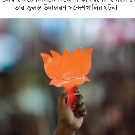
তার জ্বলন্ত উদাহারণ সন্দেশখালির ঘটনা।