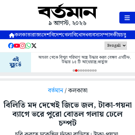
৯ আগস্ট, ২০২৬
কলকাতা
রাজ্য
দেশ
বিদেশ
খেলা
বিনোদন
ব্যবসা
সম্পাদকীয়
চতুষ্পর্ণ
অন্ডাল থেকে বিপুল পরিমাণ অস্ত্র উদ্ধার করল বেঙ্গল এসটিফ,
এই
উদ্ধার ১৫ টি আগ্নেয়াস্ত্র,কার্তুজ
মুহূর্তে
বর্তমান
/ কলকাতা
বিলিতি মদ দেখেই জিভে জল, টাকা-গয়না
ব্যাগে ভরে পুরো বোতল গলায় ঢেলে
চম্পট
চুরি করতে ঢুকেছিল ফাঁকা বাড়িতে। টাকা-পয়সা,