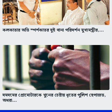
কলকাতার অতি স্পর্শকাতর দুই থানা পরিদর্শন মুখ্যমন্ত্রীর,...
দমদমের প্রোমোটারকে খুনের চেষ্টায় ধৃতের পুলিশ হেপাজত,
অধরা...