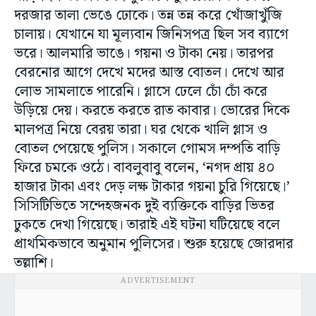
দরজার তালা ভেঙে ঢোকে। তন্ন তন্ন করে খোঁজাখুঁজি
চালায়। যেখানে যা মূল্যবান জিনিসপত্র ছিল সব ব্যাগে
ভরে। আলমারি ভাঙে। গয়না ও টাকা নেয়। তারপর
বেরনোর আগে দেখে মদের আস্ত বোতল। দেখে আর
লোভ সামলাতে পারেনি। গ্লাসে ঢেলে চোঁ চোঁ করে
উড়িয়ে দেয়। করতে করতে রাত কাবার। ভোরের দিকে
মালপত্র নিয়ে বেরয় তারা। ঘর থেকে খালি গ্লাস ও
বোতল পেয়েছে পুলিস। সকালে গোমস দম্পতি বাড়ি
ফিরে চমকে ওঠে। বাবলুবাবু বলেন, ‘নগদ প্রায় ৪০
হাজার টাকা এবং দেড় লক্ষ টাকার গয়না চুরি গিয়েছে।’
সিসিটিভিতে সন্দেহজনক দুই ব্যক্তিকে বাড়ির ভিতর
ঢুকতে দেখা গিয়েছে। তারাই এই ঘটনা ঘটিয়েছে বলে
প্রাথমিকভাবে অনুমান পুলিসের। শুরু হয়েছে জোরদার
তল্লাশি।
ADVERTISEMENT