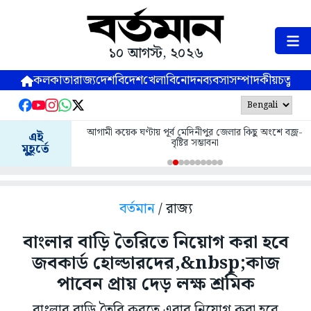
১০ আগস্ট, ২০২৬
কলকাতা
রাজ্য
দেশ
বিদেশ
খেলা
বিনোদন
ব্যবসা
সম্পাদকীয়
চতুষ্পর্ণ
আগামী কয়েক ঘণ্টায় পূর্ব মেদিনীপুর জেলার কিছু অংশে বজ্র-
এই
বৃষ্টির সম্ভাবনা
মুহূর্তে
বর্তমান
/ রাজ্য
বাংলার বাড়ি তৈরিতে নিয়োগ করা হবে
জবকার্ড হোল্ডারদের,&nbsp;কাজ
পাবেন প্রায় দেড় লক্ষ শ্রমিক
বাংলার বাড়ি তৈরি করতে এবার নিয়োগ করা হবে