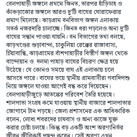
বেলপাহাড়ী জঙ্গলে প্রথমে জিনত, তারপর হাঁড়িডাহ ও
কাঁকড়াঝোর জঙ্গলে আরও দু’টি বাঘের ঘোরাফেরার
প্রমাণ মিলেছে। ঝাড়গ্ৰাম বনবিভাগ জঙ্গল এলাকায়
সতর্ক নজরদারি চালাচ্ছে। জিনত ধরা পড়লেও অন্য দু’টি
বাঘের সন্ধান পাওয়া যায়নি। বন বিভাগের তথ্য বলছে,
ঝাড়খণ্ডের গুড়াবান্দা, চাকুলিয়া রেঞ্জের রাজাবাসা,
চিঁয়াবান্ধি, ঝাড়গ্ৰামের বাঁশপাহাড়ীর বিস্তীর্ণ জঙ্গল থেকে
বান্দোয়ান ও দলমা পাহাড় বাঘের বিচরণ ক্ষেত্র হয়ে
উঠেছে। যে কোনও সময়ে বাঘ এই এলাকায় চলে
আসতে পারে। বাঘের ভয়ে স্থানীয় গ্ৰামবাসীরা গবাদিপশু
নিয়ে জঙ্গলে যাওয়া আগেই বন্ধ করে দিয়েছেন।
বেলপাহাড়ীজুড়ে আতঙ্কের পরিবেশ তৈরি হয়েছে।
শালপাতা সংগ্ৰহ কমে যাওয়ায় স্থানীয় বাজারে শালপাতার
জোগানে টান পড়ছে। জেলা প্রশাসনের এক আধিকারিক
বলেন, লোধা শবরদের চাষবাস ও অন্য কাজে যুক্ত
করার চেষ্টা চলছে। কিন্তু বড় একটি অংশ অরণ্যনির্ভর
জীবন জীবিকাই পছন্দ করেন। সেই অরণ্য এখন