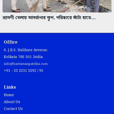
শ্রাবণী মেলায় আবর্জনার স্তূপ, পরিষ্কারে ঝাঁটা হাতে...
Office
6, J.B.S. Haldane Avenue,
Kolkata 700 105, India.
info@bartamanpatrika.com
+91 - 33 2251 3292 / 93
Links
Home
About Us
Contact Us