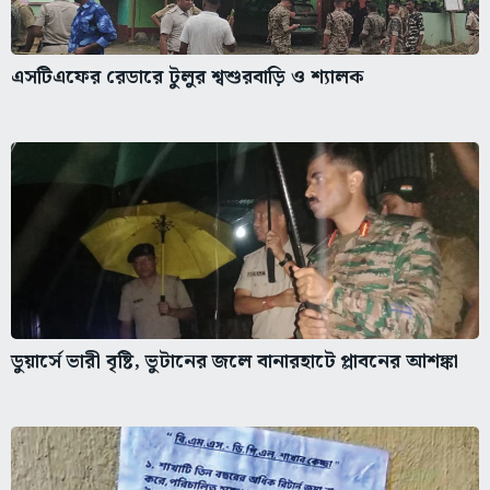
এসটিএফের রেডারে টুলুর শ্বশুরবাড়ি ও শ্যালক
ডুয়ার্সে ভারী বৃষ্টি, ভুটানের জলে বানারহাটে প্লাবনের আশঙ্কা