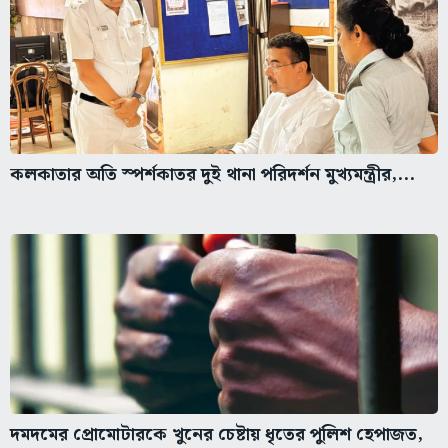
কলকাতার অতি স্পর্শকাতর দুই থানা পরিদর্শন মুখ্যমন্ত্রীর,...
দমদমের প্রোমোটারকে খুনের চেষ্টায় ধৃতের পুলিশ হেপাজত,