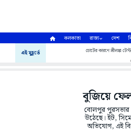
কলকাতা
রাজ্য
দেশ
ব
চোটের কারণে শ্রীলঙ্কা টেস
এই মুহূর্তে
বুজিয়ে ফেল
বোলপুর পুরসভার ১
উঠেছে। ইট, সিমেন
অভিযোগ, এই বিষয