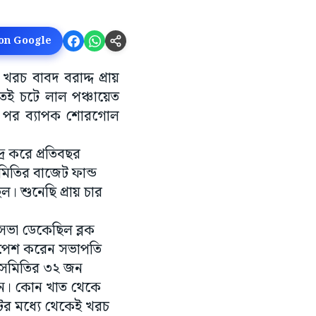
 on Google
খরচ বাবদ বরাদ্দ প্রায়
তেই চটে লাল পঞ্চায়েত
য়ার পর ব্যাপক শোরগোল
র করে প্রতিবছর
মিতির বাজেট ফান্ড
। শুনেছি প্রায় চার
 সভা ডেকেছিল ব্লক
ট পেশ করেন সভাপতি
। সমিতির ৩২ জন
াজন। কোন খাত থেকে
টের মধ্যে থেকেই খরচ