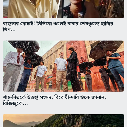
ব্যস্ততার দোহাই! ভিডিয়ো কলেই বাবার শেষকৃত্যে হাজির
তিন...
শাহ-বিতর্কে উত্তপ্ত সংসদ, বিরোধী-দাবি ওঁকে জানান,
রিজিজুকে...