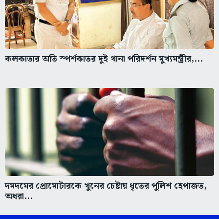
কলকাতার অতি স্পর্শকাতর দুই থানা পরিদর্শন মুখ্যমন্ত্রীর,...
দমদমের প্রোমোটারকে খুনের চেষ্টায় ধৃতের পুলিশ হেপাজত,
অধরা...