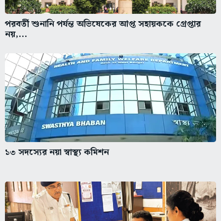
পরবর্তী শুনানি পর্যন্ত অভিষেকের আপ্ত সহায়ককে গ্রেপ্তার
নয়,...
১৩ সদস্যের নয়া স্বাস্থ্য কমিশন