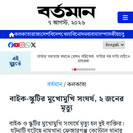
৭ আগস্ট, ২০২৬
কলকাতা
রাজ্য
দেশ
বিদেশ
খেলা
বিনোদন
ব্যবসা
সম্পাদকীয়
চতুষ্পর্ণ
সার্ভার সমস্যায় থমকে রেশন পরিষেবা, ঘণ্টার পর ঘণ্টা লাইনে
এই
গ্রাহকরা
মুহূর্তে
বর্তমান
/ কলকাতা
বাইক-স্কুটির মুখোমুখি সংঘর্ষ, ২ জনের
মৃত্যু
বাইক ও স্কুটির মুখোমুখি সংঘর্ষে মৃত্যু হল দুই ব্যক্তির।
ঘটনাটি ঘটেছে নামখানা ফ্রেজারগঞ্জ কোস্টাল থানার