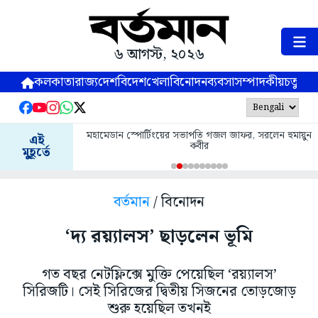
৬ আগস্ট, ২০২৬
কলকাতা
রাজ্য
দেশ
বিদেশ
খেলা
বিনোদন
ব্যবসা
সম্পাদকীয়
চতুষ্পর্ণ
মহামেডান স্পোর্টিংয়ের সভাপতি গজল জাফর, সরলেন হুমায়ুন
এই
কবীর
মুহূর্তে
বর্তমান
/ বিনোদন
‘দ্য রয়্যালস’ ছাড়লেন ভূমি
গত বছর নেটফ্লিক্সে মুক্তি পেয়েছিল ‘রয়্যালস’
সিরিজটি। সেই সিরিজের দ্বিতীয় সিজনের তোড়জোড়
শুরু হয়েছিল তখনই