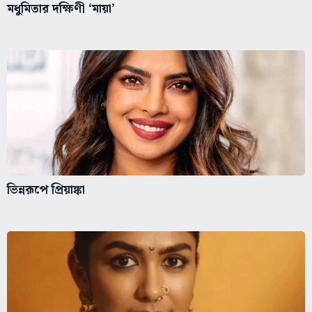
মধুমিতার দক্ষিণী ‘মায়া’
ভিন্নরূপে প্রিয়াঙ্কা