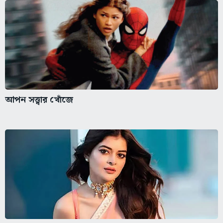
আপন সত্ত্বার খোঁজে