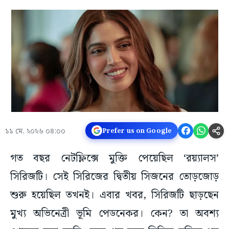
১১ মে, ২০২৬ ০৪:০০
Prefer us on Google
গত বছর নেটফ্লিক্সে মুক্তি পেয়েছিল ‘রয়্যালস’
সিরিজটি। সেই সিরিজের দ্বিতীয় সিজনের তোড়জোড়
শুরু হয়েছিল তখনই। এবার খবর, সিরিজটি ছাড়ছেন
মুখ্য অভিনেত্রী ভূমি পেডনেকর। কেন? তা অবশ্য