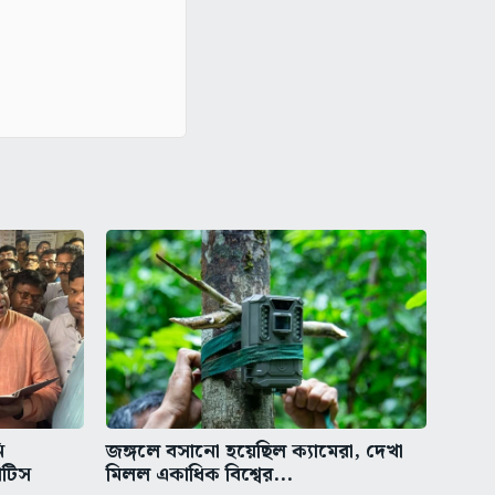
ি
জঙ্গলে বসানো হয়েছিল ক্যামেরা, দেখা
োটিস
মিলল একাধিক বিশ্বের...