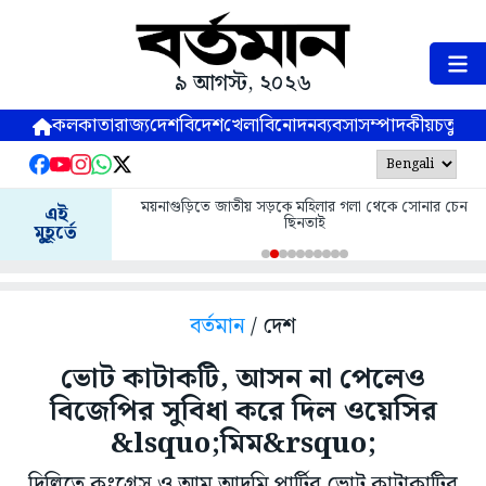
৯ আগস্ট, ২০২৬
কলকাতা
রাজ্য
দেশ
বিদেশ
খেলা
বিনোদন
ব্যবসা
সম্পাদকীয়
চতুষ্পর্ণ
ময়নাগুড়িতে জাতীয় সড়কে মহিলার গলা থেকে সোনার চেন
এই
ছিনতাই
মুহূর্তে
বর্তমান
/ দেশ
ভোট কাটাকটি, আসন না পেলেও
বিজেপির সুবিধা করে দিল ওয়েসির
&lsquo;মিম&rsquo;
দিল্লিতে কংগ্রেস ও আম আদমি পার্টির ভোট কাটাকাটির