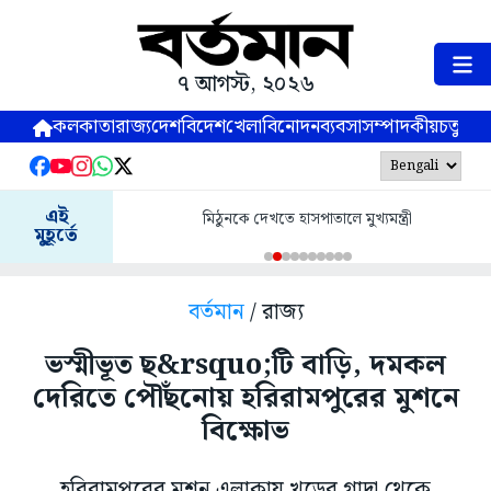
৭ আগস্ট, ২০২৬
কলকাতা
রাজ্য
দেশ
বিদেশ
খেলা
বিনোদন
ব্যবসা
সম্পাদকীয়
চতুষ্পর্ণ
এই
মিঠুনকে দেখতে হাসপাতালে মুখ্যমন্ত্রী
মুহূর্তে
বর্তমান
/ রাজ্য
ভস্মীভূত ছ&rsquo;টি বাড়ি, দমকল
দেরিতে পৌঁছনোয় হরিরামপুরের মুশনে
বিক্ষোভ
হরিরামপুরের মুশন এলাকায় খড়ের গাদা থেকে