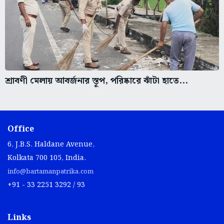
শ্রাবণী মেলায় আবর্জনার স্তূপ, পরিষ্কারে ঝাঁটা হাতে...
Office
6, J.B.S. Haldane Avenue,
Kolkata 700 105, India.
info@bartamanpatrika.com
+91 - 33 2251 3292 / 93
Links