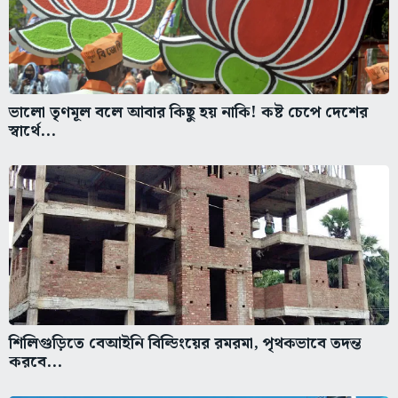
ভালো তৃণমূল বলে আবার কিছু হয় নাকি! কষ্ট চেপে দেশের
স্বার্থে...
শিলিগুড়িতে বেআইনি বিল্ডিংয়ের রমরমা, পৃথকভাবে তদন্ত
করবে...