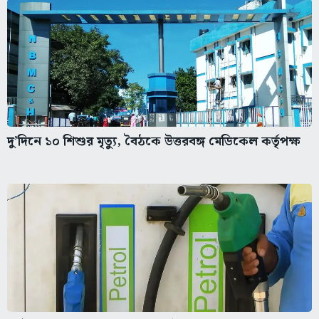
দু’দিনে ১০ শিশুর মৃত্যু, বৈঠকে উত্তরবঙ্গ মেডিকেল কর্তৃপক্ষ