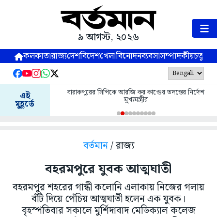
৯ আগস্ট, ২০২৬
কলকাতা
রাজ্য
দেশ
বিদেশ
খেলা
বিনোদন
ব্যবসা
সম্পাদকীয়
চতুষ্পর্ণ
বারাকপুরের সিপিকে আরজি কর কাণ্ডের তদন্তের নির্দেশ
এই
মুখ্যমন্ত্রীর
মুহূর্তে
বর্তমান
/ রাজ্য
বহরমপুরে যুবক আত্মঘাতী
বহরমপুর শহরের গান্ধী কলোনি এলাকায় নিজের গলায়
বঁটি দিয়ে পেঁচিয় আত্মঘাতী হলেন এক যুবক।
বৃহস্পতিবার সকালে মুর্শিদাবাদ মেডিক্যাল কলেজ