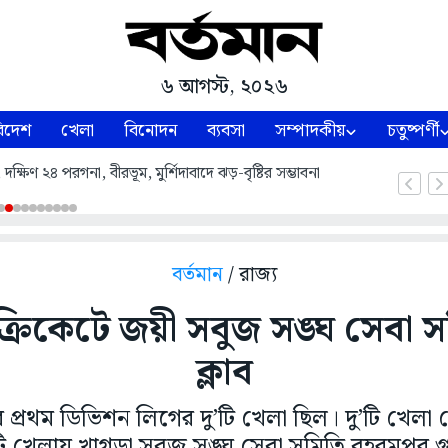
৬ আগস্ট, ২০২৬
িদেশ
খেলা
বিনোদন
ব্যবসা
সম্পাদকীয়
চতুষ্পর্ণী
্ষিণ ২৪ পরগনা, বীরভূম, মুর্শিদাবাদে ঝড়-বৃষ্টির সম্ভাবনা
বর্তমান
/ রাজ্য
্রিকেটে জয়ী সবুজ সঙ্ঘ সেবা সম
ক্লাব
 প্রথম ডিভিশন লিগের দু’টি খেলা ছিল। দু’টি খেলা স
টি খেলায় খাগড়া সবুজ সঙ্ঘ সেবা সমিতি বহরমপুর গুড