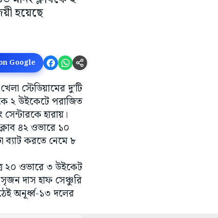
জয়ী হয়েছে
 on Google
খেলা স্টেডিয়ামের দু’টি
লাবকে ২ উইকেটে পরাজিত
 সেন্টারকে হারায়।
 ক্লাব ৪২ ওভারে ১০
া ব্যাট করতে নেমে ৮
ত্র ২০ ওভারে ৩ উইকেট
 সৃজন দাস হাফ সেঞ্চুরি
েই অনূর্ধ্ব-১৩ দলের