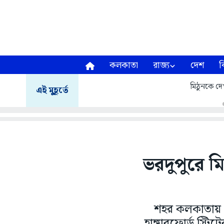
কলকাতা
রাজ্য
দেশ
ব
মিঠুনকে দেখ
এই মুহূর্তে
ভরদুপুরে ম
শহর কলকাতায় ফের
হাঙ্গারফোর্ড স্