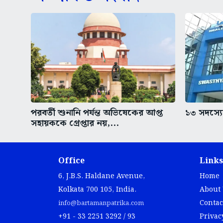
পরবর্তী শুনানি পর্যন্ত অভিষেকের আপ্ত
১৩ সদস্যের
সহায়ককে গ্রেপ্তার নয়,...
Office
Links
6, J.B.S. Haldane Avenue,
Home
Kolkata 700 105, India.
About
Contac
info@bartamanpatrika.com
+91 - 33 2251 3292 / 93
Privac