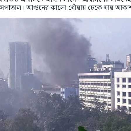
াসপাতাল। আগুনের কালো ধোঁয়ায় ঢেকে যায় আকা