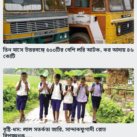
তিন মাসে উত্তরবঙ্গে ৫০০টির বেশি লরি আটক, কর আদায় ৪৬
কোটি
বৃষ্টি-ধস: লাল সতর্কতা জারি, সান্দাকফুগামী রোড
বিপজ্জনক,...