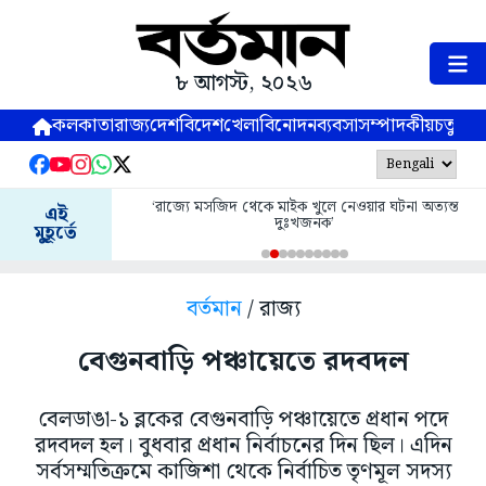
৮ আগস্ট, ২০২৬
কলকাতা
রাজ্য
দেশ
বিদেশ
খেলা
বিনোদন
ব্যবসা
সম্পাদকীয়
চতুষ্পর্ণ
‘রাজ্যে মসজিদ থেকে মাইক খুলে নেওয়ার ঘটনা অত্যন্ত
এই
দুঃখজনক’
মুহূর্তে
বর্তমান
/ রাজ্য
বেগুনবাড়ি পঞ্চায়েতে রদবদল
বেলডাঙা-১ ব্লকের বেগুনবাড়ি পঞ্চায়েতে প্রধান পদে
রদবদল হল। বুধবার প্রধান নির্বাচনের দিন ছিল। এদিন
সর্বসম্মতিক্রমে কাজিশা থেকে নির্বাচিত তৃণমূল সদস্য