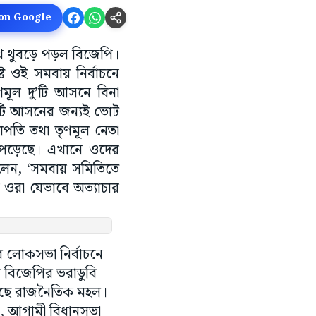
 on Google
ুখ থুবড়ে পড়ল বিজেপি।
ট ওই সমবায় নির্বাচনে
মূল দু’টি আসনে বিনা
ার ৪টি আসনের জন্যই ভোট
পতি তথা তৃণমূল নেতা
পড়েছে। এখানে ওদের
েন, ‘সমবায় সমিতিতে
 ওরা যেভাবে অত্যাচার
র লোকসভা নির্বাচনে
় বিজেপির ভরাডুবি
রছে রাজনৈতিক মহল।
ি, আগামী বিধানসভা