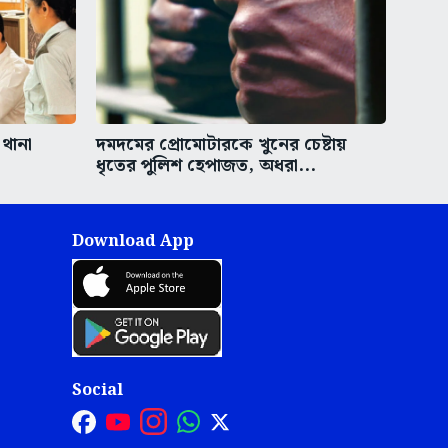
 থানা
দমদমের প্রোমোটারকে খুনের চেষ্টায়
ধৃতের পুলিশ হেপাজত, অধরা...
Download App
Social