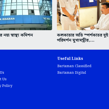
 নয়া স্বাস্থ্য কমিশন
কলকাতার অতি স্পর্শকাতর দুই
পরিদর্শন মুখ্যমন্ত্রীর,...
Useful Links
Bartaman Classified
 Us
Bartaman Digital
t Us
y Policy