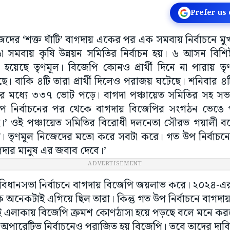
Prefer us
েদের ‘শক্ত ঘাঁটি’ বাগদায় একের পর এক সমবায় নির্বাচনে ম
ঙা সমবায় কৃষি উন্নয়ন সমিতির নির্বাচন হয়। ৬ আসন বিশিষ্
য়েছে তৃণমূল। বিজেপি কোনও প্রার্থী দিনে না পারায় তৃণ
ী হয়েছে। বাকি ৪টি তারা প্রার্থী দিলেও পরাজয় ঘটেছে। শনিব
 মধ্যে ৩৩৭ ভোট পড়ে। বাগদা পঞ্চায়েত সমিতির সহ সভা
প নির্বাচনের পর থেকে বাগদায় বিজেপির সংগঠন ভেঙে 
।’ ওই পঞ্চায়েত সমিতির বিরোধী দলনেতা সৌরভ গয়ালী বল
 না। তৃণমূল নিজেদের মতো করে সবটা করে। গত উপ নির্বাচনে
দার মানুষ এর জবাব দেবে।’
ADVERTISEMENT
র বিধানসভা নির্বাচনে বাগদায় বিজেপি জয়লাভ করে। ২০২৪-এ
ে অনেকটাই এগিয়ে ছিল তারা। কিন্তু গত উপ নির্বাচনে বাগদায
ই এলাকায় বিজেপি ক্রমশ কোণঠাসা হয়ে পড়ছে বলে মনে ক
অপারেটিভ নির্বাচনেও পরাজিত হয় বিজেপি। তবে তাদের দাব