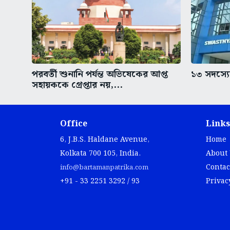
পরবর্তী শুনানি পর্যন্ত অভিষেকের আপ্ত
১৩ সদস্যের
সহায়ককে গ্রেপ্তার নয়,...
Office
Links
6, J.B.S. Haldane Avenue,
Home
Kolkata 700 105, India.
About
Contac
info@bartamanpatrika.com
+91 - 33 2251 3292 / 93
Privac