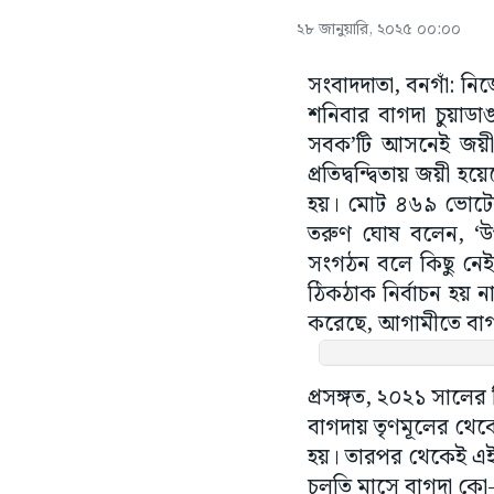
২৮ জানুয়ারি, ২০২৫ ০০:০০
সংবাদদাতা, বনগাঁ: নিজ
শনিবার বাগদা চুয়াডা
সবক’টি আসনেই জয়ী হ
প্রতিদ্বন্দ্বিতায় জয়
হয়। মোট ৪৬৯ ভোটের
তরুণ ঘোষ বলেন, ‘উ
সংগঠন বলে কিছু নেই
ঠিকঠাক নির্বাচন হয়
করেছে, আগামীতে বাগ
প্রসঙ্গত, ২০২১ সালে
বাগদায় তৃণমূলের থেক
হয়। তারপর থেকেই এ
চলতি মাসে বাগদা কো-