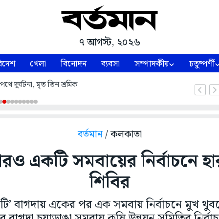
৭ আগস্ট, ২০২৬
িদেশ
খেলা
বিনোদন
ব্যবসা
সম্পাদকীয়
চতুষ্পর্ণী
থে দুর্ঘটনা, মৃত তিন শ্রমিক
বর্তমান
/ কলকাতা
রও একটি সমবায়ের নির্বাচনে হা
শিবির
ঁটি’ বাগদায় একের পর এক সমবায় নির্বাচনে মুখ থু
 বাগদা চুয়াডাঙা সমবায় কৃষি উন্নয়ন সমিতির নির্বা