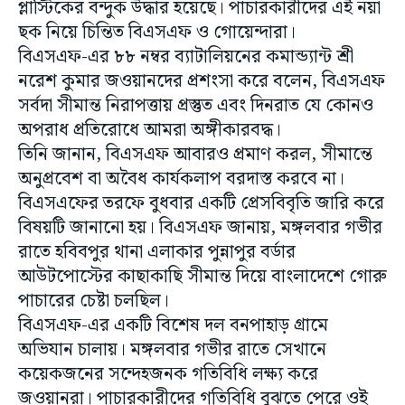
প্লাস্টিকের বন্দুক উদ্ধার হয়েছে। পাচারকারীদের এই নয়া
ছক নিয়ে চিন্তিত বিএসএফ ও গোয়েন্দারা।
বিএসএফ-এর ৮৮ নম্বর ব্যাটালিয়নের কমান্ড্যান্ট শ্রী
নরেশ কুমার জওয়ানদের প্রশংসা করে বলেন, বিএসএফ
সর্বদা সীমান্ত নিরাপত্তায় প্রস্তুত এবং দিনরাত যে কোনও
অপরাধ প্রতিরোধে আমরা অঙ্গীকারবদ্ধ।
তিনি জানান, বিএসএফ আবারও প্রমাণ করল, সীমান্তে
অনুপ্রবেশ বা অবৈধ কার্যকলাপ বরদাস্ত করবে না।
বিএসএফের তরফে বুধবার একটি প্রেসবিবৃতি জারি করে
বিষয়টি জানানো হয়। বিএসএফ জানায়, মঙ্গলবার গভীর
রাতে হবিবপুর থানা এলাকার পুন্নাপুর বর্ডার
আউটপোস্টের কাছাকাছি সীমান্ত দিয়ে বাংলাদেশে গোরু
পাচারের চেষ্টা চলছিল।
বিএসএফ-এর একটি বিশেষ দল বনপাহাড় গ্রামে
অভিযান চালায়। মঙ্গলবার গভীর রাতে সেখানে
কয়েকজনের সন্দেহজনক গতিবিধি লক্ষ্য করে
জওয়ানরা। পাচারকারীদের গতিবিধি বুঝতে পেরে ওই