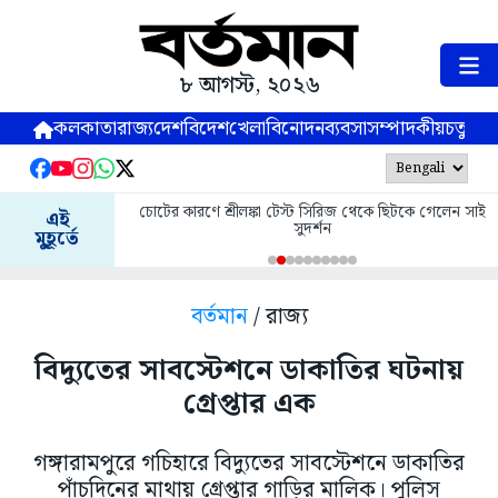
৮ আগস্ট, ২০২৬
কলকাতা
রাজ্য
দেশ
বিদেশ
খেলা
বিনোদন
ব্যবসা
সম্পাদকীয়
চতুষ্পর্ণ
চোটের কারণে শ্রীলঙ্কা টেস্ট সিরিজ থেকে ছিটকে গেলেন সাই
এই
সুদর্শন
মুহূর্তে
বর্তমান
/ রাজ্য
বিদ্যুতের সাবস্টেশনে ডাকাতির ঘটনায়
গ্রেপ্তার এক
গঙ্গারামপুরে গচিহারে বিদ্যুতের সাবস্টেশনে ডাকাতির
পাঁচদিনের মাথায় গ্রেপ্তার গাড়ির মালিক। পুলিস