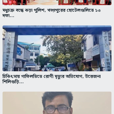
মধুচক্র বন্ধে কড়া পুলিশ, খড়্গপুরের হোটেলগুলিতে ১৩
দফা...
চিকিৎসায় গাফিলতিতে রোগী মৃত্যুর অভিযোগ, উত্তেজনা
শিলিগুড়ি...