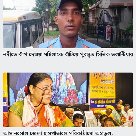
নদীতে ঝাঁপ দেওয়া মহিলাকে বাঁচিয়ে পুরস্কৃত সিভিক ভলান্টিয়ার
আসানসোল জেলা হাসপাতালে পরিকাঠামো অপ্রতুল,