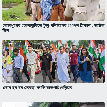
বোলপুরের সোনাঝুরিতে টুলু-ঘনিষ্ঠদের গোপন ঠিকানা, আটক
তিন
এবার হর ঘর তেরঙ্গা র‌্যালি জলপাইগুড়িতে