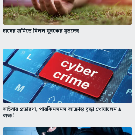
চাষের জমিতে মিলল যুবকের মৃতদেহ
সাইবার প্রতারণা, পারকিনসনস আক্রান্ত বৃদ্ধা খোয়ালেন ৯
লক্ষ!