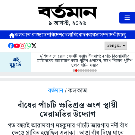
৯ আগস্ট, ২০২৬
কলকাতা
রাজ্য
দেশ
বিদেশ
খেলা
বিনোদন
ব্যবসা
সম্পাদকীয়
চতুষ্পর্ণ
মুর্শিদাবাদে রোড সেফটি সপ্তাহ উদযাপনে পাঁচ কিলোমিটার
এই
ম্যারাথনের আয়োজন করল পুলিশ প্রশাসন, অংশ নিলেন পুলিশ
মুহূর্তে
সুপার সচিন মক্কার
বর্তমান
/ কলকাতা
বাঁধের পাঁচটি ক্ষতিগ্রস্ত অংশ স্থায়ী
মেরামতির উদ্যোগ
গত বছরই আরামবাগ মহকুমার পাঁচটি জায়গায় নদী বাঁধ
ভেঙে প্লাবিত হয়েছিল এলাকা। ভাঙা বাঁধ দিয়ে যাতে